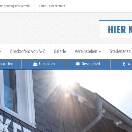
tmarketing Breckerfeld
Rathaus Breckerfeld
Breckerfeld von A-Z
Galerie
Vereinsleben
Stellenanze
nachten
Einkaufen
Gesundheit
Wa