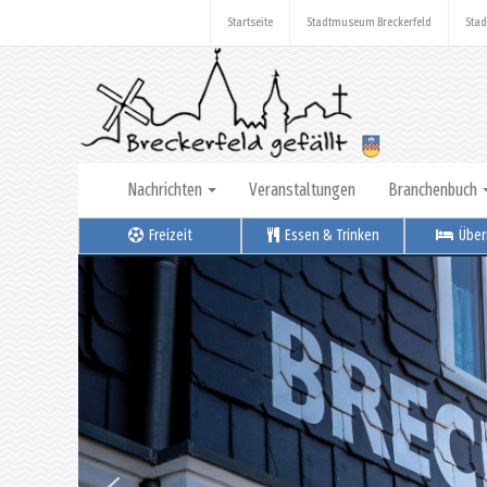
Startseite
Stadtmuseum Breckerfeld
Stad
Nachrichten
Veranstaltungen
Branchenbuch
Freizeit
Essen & Trinken
Über