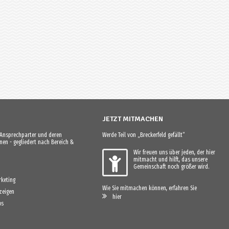
JETZT MITMACHEN
e Ansprechparter und deren
Werde Teil von „Breckerfeld gefällt“
en - gegliedert nach Bereich &
Wir freuen uns über jeden, der hier
mitmacht und hilft, das unsere
Gemeinschaft noch größer wird.
keting
Wie Sie mitmachen können, erfahren Sie
zeigen
hier
os