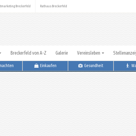
tmarketing Breckerfeld
Rathaus Breckerfeld
Breckerfeld von A-Z
Galerie
Vereinsleben
Stellenanze
nachten
Einkaufen
Gesundheit
Wa