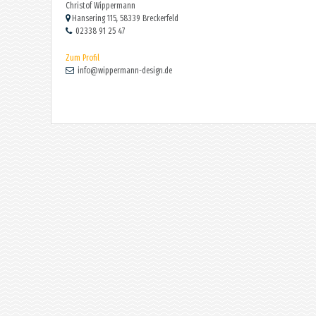
Christof Wippermann
Hansering 115, 58339 Breckerfeld
02338 91 25 47
Zum Profil
info@wippermann-design.de