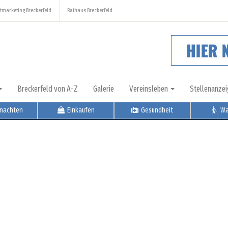
tmarketing Breckerfeld
Rathaus Breckerfeld
Breckerfeld von A-Z
Galerie
Vereinsleben
Stellenanze
nachten
Einkaufen
Gesundheit
Wa