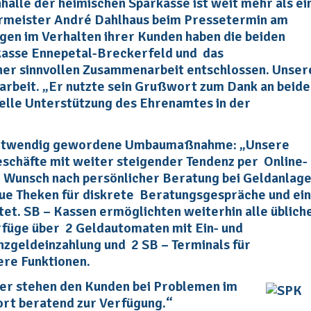
alle der heimischen Sparkasse ist weit mehr als ei
rmeister André Dahlhaus beim Pressetermin am
gen im Verhalten ihrer Kunden haben die beiden
sse Ennepetal-Breckerfeld und das
er sinnvollen Zusammenarbeit entschlossen. Unser
arbeit. „Er nutzte sein Grußwort zum Dank an beide
ielle Unterstützung des Ehrenamtes in der
 notwendig gewordene Umbaumaßnahme: „Unsere
schäfte mit weiter steigender Tendenz per Online-
er Wunsch nach persönlicher Beratung bei Geldanlag
eue Theken für diskrete Beratungsgespräche und ein
et. SB – Kassen ermöglichten weiterhin alle üblich
rfüge über 2 Geldautomaten mit Ein- und
nzgeldeinzahlung und 2 SB – Terminals für
re Funktionen.
er stehen den Kunden bei Problemen im
ort beratend zur Verfügung.“