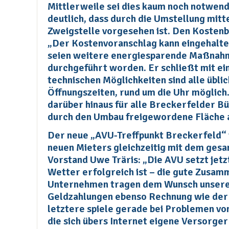
Mittlerweile sei dies kaum noch notwend
deutlich, dass durch die Umstellung mitt
Zweigstelle vorgesehen ist. Den Kostenb
„Der Kostenvoranschlag kann eingehalt
seien weitere energiesparende Maßnah
durchgeführt worden. Er schließt mit ei
technischen Möglichkeiten sind alle übl
Öffnungszeiten, rund um die Uhr möglic
darüber hinaus für alle Breckerfelder Bü
durch den Umbau freigewordene Fläche 
Der neue „AVU-Treffpunkt Breckerfeld“
neuen Mieters gleichzeitig mit dem ges
Vorstand Uwe Träris: „Die AVU setzt jet
Wetter erfolgreich ist – die gute Zusam
Unternehmen tragen dem Wunsch unserer
Geldzahlungen ebenso Rechnung wie der 
letztere spiele gerade bei Problemen vo
die sich übers Internet eigene Versorge