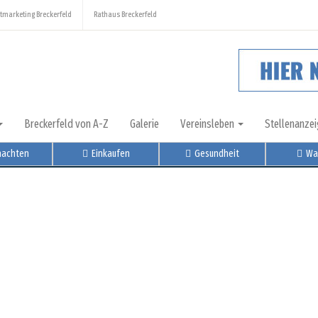
tmarketing Breckerfeld
Rathaus Breckerfeld
Breckerfeld von A-Z
Galerie
Vereinsleben
Stellenanze
nachten
Einkaufen
Gesundheit
Wa