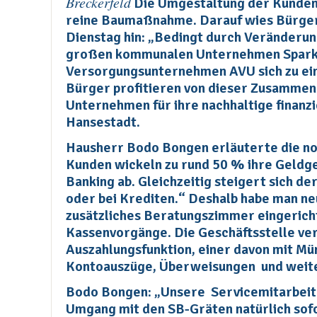
Breckerfeld
Die Umgestaltung der Kundenh
reine Baumaßnahme. Darauf wies Bürge
Dienstag hin: „Bedingt durch Veränderun
großen kommunalen Unternehmen Sparka
Versorgungsunternehmen AVU sich zu ein
Bürger profitieren von dieser Zusammen
Unternehmen für ihre nachhaltige finanz
Hansestadt.
Hausherr Bodo Bongen erläuterte die
Kunden wickeln zu rund 50 % ihre Geldge
Banking ab. Gleichzeitig steigert sich d
oder bei Krediten.“ Deshalb habe man n
zusätzliches Beratungszimmer eingericht
Kassenvorgänge. Die Geschäftsstelle ve
Auszahlungsfunktion, einer davon mit Mü
Kontoauszüge, Überweisungen und weite
Bodo Bongen:
„Unsere Servicemitarbeit
Umgang mit den SB-Gräten natürlich sof