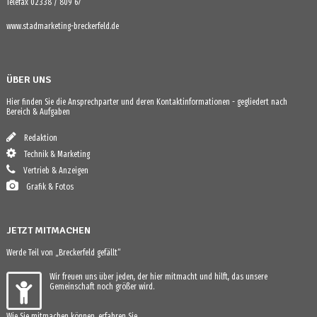
Telefax 02338 / 809 67
www.stadmarketing-breckerfeld.de
ÜBER UNS
Hier finden Sie die Ansprechparter und deren Kontaktinformationen - gegliedert nach
Bereich & Aufgaben
Redaktion
Technik & Marketing
Vertrieb & Anzeigen
Grafik & Fotos
JETZT MITMACHEN
Werde Teil von „Breckerfeld gefällt“
Wir freuen uns über jeden, der hier mitmacht und hilft, das unsere
Gemeinschaft noch größer wird.
Wie Sie mitmachen können, erfahren Sie