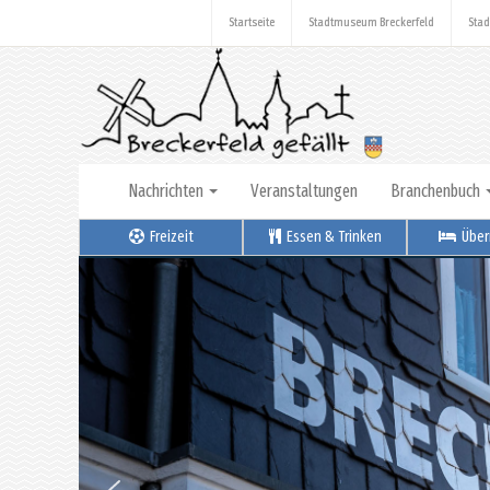
Startseite
Stadtmuseum Breckerfeld
Stad
Nachrichten
Veranstaltungen
Branchenbuch
Freizeit
Essen & Trinken
Über