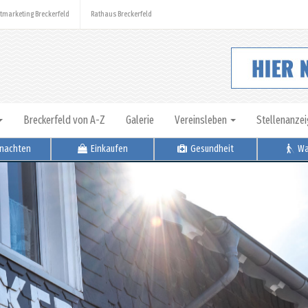
tmarketing Breckerfeld
Rathaus Breckerfeld
Breckerfeld von A-Z
Galerie
Vereinsleben
Stellenanze
nachten
Einkaufen
Gesundheit
Wa