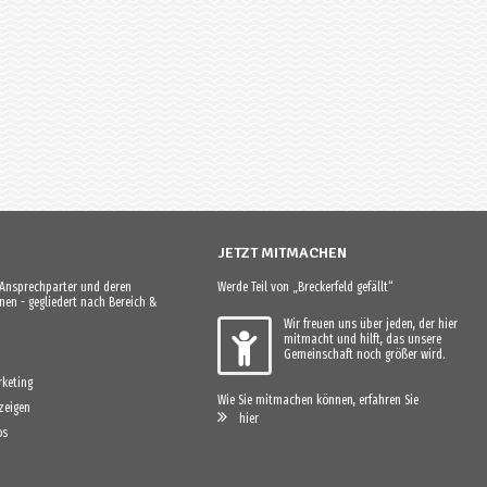
JETZT MITMACHEN
e Ansprechparter und deren
Werde Teil von „Breckerfeld gefällt“
en - gegliedert nach Bereich &
Wir freuen uns über jeden, der hier
mitmacht und hilft, das unsere
Gemeinschaft noch größer wird.
keting
Wie Sie mitmachen können, erfahren Sie
zeigen
hier
os