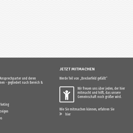
JETZT MITMACHEN
e Ansprechparter und deren
Werde Teil von „Breckerfeld gefällt“
en - gegliedert nach Bereich &
Wir freuen uns über jeden, der hier
mitmacht und hilft, das unsere
Gemeinschaft noch größer wird.
keting
Wie Sie mitmachen können, erfahren Sie
zeigen
hier
os