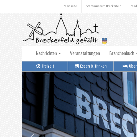
Startseite
Stadtmuseum Breckerfeld
Stad
Nachrichten
Veranstaltungen
Branchenbuch
Freizeit
Essen & Trinken
Über