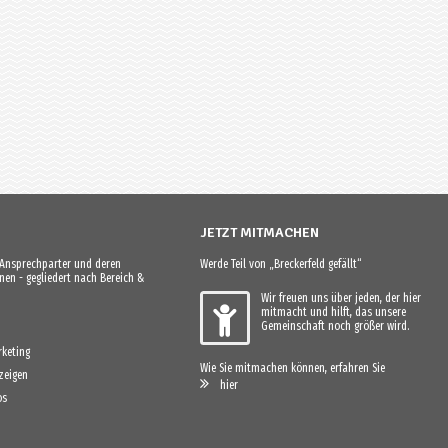
JETZT MITMACHEN
e Ansprechparter und deren
Werde Teil von „Breckerfeld gefällt“
en - gegliedert nach Bereich &
Wir freuen uns über jeden, der hier
mitmacht und hilft, das unsere
Gemeinschaft noch größer wird.
keting
Wie Sie mitmachen können, erfahren Sie
zeigen
hier
os