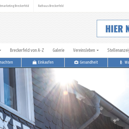
tmarketing Breckerfeld
Rathaus Breckerfeld
Breckerfeld von A-Z
Galerie
Vereinsleben
Stellenanze
nachten
Einkaufen
Gesundheit
Wa