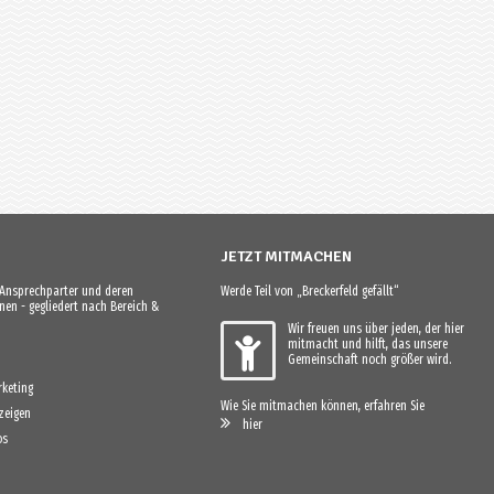
JETZT MITMACHEN
e Ansprechparter und deren
Werde Teil von „Breckerfeld gefällt“
en - gegliedert nach Bereich &
Wir freuen uns über jeden, der hier
mitmacht und hilft, das unsere
Gemeinschaft noch größer wird.
keting
Wie Sie mitmachen können, erfahren Sie
zeigen
hier
os