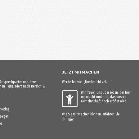
JETZT MITMACHEN
e Ansprechparter und deren
Werde Teil von „Breckerfeld gefällt“
en - gegliedert nach Bereich &
Wir freuen uns über jeden, der hier
mitmacht und hilft, das unsere
Gemeinschaft noch größer wird.
keting
Wie Sie mitmachen können, erfahren Sie
zeigen
hier
os