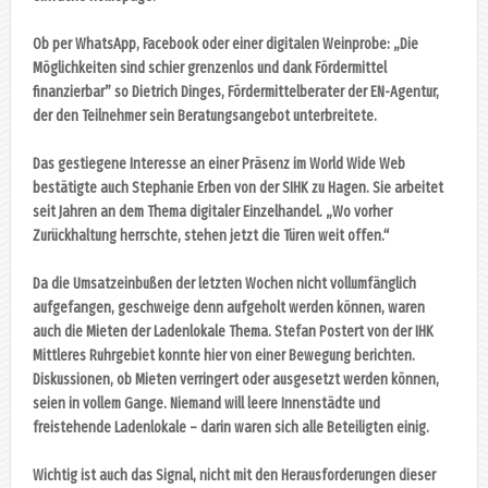
Ob per WhatsApp, Facebook oder einer digitalen Weinprobe: „Die
Möglichkeiten sind schier grenzenlos und dank Fördermittel
finanzierbar” so Dietrich Dinges, Fördermittelberater der EN-Agentur,
der den Teilnehmer sein Beratungsangebot unterbreitete.
Das gestiegene Interesse an einer Präsenz im World Wide Web
bestätigte auch Stephanie Erben von der SIHK zu Hagen. Sie arbeitet
seit Jahren an dem Thema digitaler Einzelhandel. „Wo vorher
Zurückhaltung herrschte, stehen jetzt die Türen weit offen.“
Da die Umsatzeinbußen der letzten Wochen nicht vollumfänglich
aufgefangen, geschweige denn aufgeholt werden können, waren
auch die Mieten der Ladenlokale Thema. Stefan Postert von der IHK
Mittleres Ruhrgebiet konnte hier von einer Bewegung berichten.
Diskussionen, ob Mieten verringert oder ausgesetzt werden können,
seien in vollem Gange. Niemand will leere Innenstädte und
freistehende Ladenlokale – darin waren sich alle Beteiligten einig.
Wichtig ist auch das Signal, nicht mit den Herausforderungen dieser