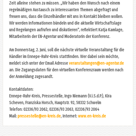
Zeit alleine stehen zu müssen. „Wir haben den Wunsch nach einem
regelmäßigen Austausch zu interessanten Themen abgefragt und
freuen uns, dass die Einzelhändler mit uns in Kontakt bleiben wollen.
Wir werden Informationen bündeln und die aktuelle Wirtschaftslage
und Regelungen aufrufen und diskutieren”, reflektiert Katja Kamlage,
Mitarbeiterin der EN-Agentur und Moderatorin der Konferenz.
Am Donnerstag, 2. Juni, soll die nächste virtuelle Veranstaltung für die
Händler im Ennepe-Ruhr-Kreis stattfinden. Wer dabei sein möchte,
meldet sich unter der Email Adresse
veranstaltungen@en-agentur.de
an. Die Zugangsdaten für den virtuellen Konferenzraum werden nach
der Anmeldung zugesandt.
Kontaktdaten:
Ennepe-Ruhr-Kreis, Pressestelle, Ingo Niemann (V.i.S.d.P.), Kira
Scheven, Franziska Horsch, Hauptstr. 92, 58332 Schwelm
Telefon: 02336/93 2062, 02336/93 2063, 02336/93 2064
Mail:
pressestelle@en-kreis.de
, Internet:
www.en-kreis.de