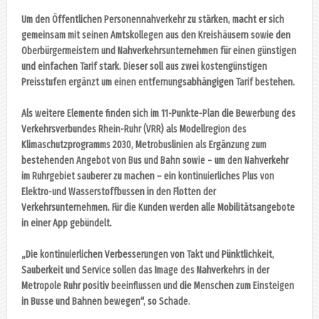
Um den Öffentlichen Personennahverkehr zu stärken, macht er sich
gemeinsam mit seinen Amtskollegen aus den Kreishäusern sowie den
Oberbürgermeistern und Nahverkehrsunternehmen für einen günstigen
und einfachen Tarif stark. Dieser soll aus zwei kostengünstigen
Preisstufen ergänzt um einen entfernungsabhängigen Tarif bestehen.
Als weitere Elemente finden sich im 11-Punkte-Plan die Bewerbung des
Verkehrsverbundes Rhein-Ruhr (VRR) als Modellregion des
Klimaschutzprogramms 2030, Metrobuslinien als Ergänzung zum
bestehenden Angebot von Bus und Bahn sowie – um den Nahverkehr
im Ruhrgebiet sauberer zu machen – ein kontinuierliches Plus von
Elektro-und Wasserstoffbussen in den Flotten der
Verkehrsunternehmen. Für die Kunden werden alle Mobilitätsangebote
in einer App gebündelt.
„Die kontinuierlichen Verbesserungen von Takt und Pünktlichkeit,
Sauberkeit und Service sollen das Image des Nahverkehrs in der
Metropole Ruhr positiv beeinflussen und die Menschen zum Einsteigen
in Busse und Bahnen bewegen“, so Schade.