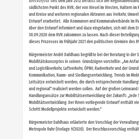
Breckerfeld
Seit dem Jahr 2012 befasst sich der Regionalverband 
südlichsten Punkt des RVR, der von Wesel im Westen, Haltern im
und Kreise und weiteren regionalen Akteuren aus Verkehr, Umwel
Entwurf erarbeitet. Alle Kommunen und Kommunalverbände im RV
über den Entwurf informiert und dazu eingeladen, sich mit dem E
30.09.2020 dem RVR zukommen zu lassen. Nach dieser Beteiligung
dieses Prozesses im Frühjahr 2021 den politischen Gremien des R
Bürgermeister André Dahlhaus begrüßte bei der Beratung in der S
Mobilitätskonzeptes in seinen Grundzügen vorstellte: „Am Anfang
und Logistikverkehr, Luftverkehr, ÖPNV, Radverkehr und der Grun
Kommunikation, Raum- und Siedlungsentwicklung, Trends im Mobili
Leitsätze entwickelt worden, die durch entsprechende Handlungsa
und regional“ realisiert werden sollen. Auf der großen Leinwand 
Handlungansätze zur Mobilitätsentweicklung der Zukunft: „Jede 
Mobilitätsentwicklung. Der Ihnen vorliegende Entwurf enthält v
Schritt Modellprojekte entwickelt werden.“
Bürgermeister Dahlhaus erläuterte den Vorschlag der Verwaltung
Metropole Ruhr (Vorlage 9/2020). Der Beschlussvorschlag enthält 