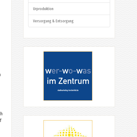
Urproduktion
Versorgung & Entsorgung
n
ch
f