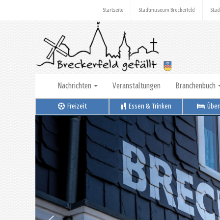
Startseite
Stadtmuseum Breckerfeld
Stad
Nachrichten
Veranstaltungen
Branchenbuch
Freizeit
Essen & Trinken
Über