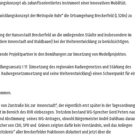
ungskonzept als zukunftsorientiertes Instrument einer innovativen Mobilität.
twicklungskonzept der Metropole Ruhr“ die Ortsumgehung Breckerfeld (L 528n) zu
dung der Hansestadt Breckerfeld an die umliegenden Städte und insbesondere im
dere Innenstadt und Waldbauer) bei
der Weiterentwicklung zu berücksichtigen.
hrende Projektpartner in den Bemühungen zur Umsetzung von Modellprojekten.
andlungsansatz I 11 (Umsetzung des regionalen Radwegenetzes und Stärkung des
ale Radwegenetzumsetzung und seine Weiterentwicklung) einen Schwerpunkt für ei
nommen.
n Zurstraße bis zur Innenstadt“, der eigentlich erst später in der Tagesordnung
tät im Bereich des RVR einbezogen. Trotzdem bestand WG-Sprecher Gerd Peters na
 und Abstimmung seines WG-Antrages, obwohl Bürgermeister André Dahlhaus darau
echer von CDU, SPD und Grünen zeigten dafür kein Verständnis, weil das Anliegen
tskreis“ aller Breckerfelder Fraktionen diskutiert und jetzt über die