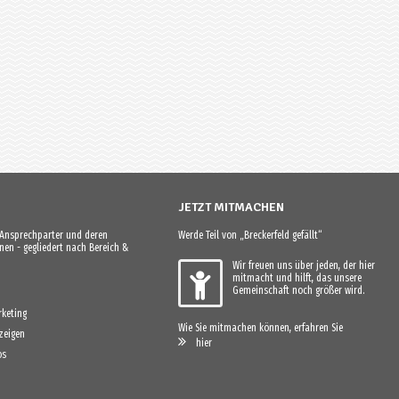
JETZT MITMACHEN
e Ansprechparter und deren
Werde Teil von „Breckerfeld gefällt“
en - gegliedert nach Bereich &
Wir freuen uns über jeden, der hier
mitmacht und hilft, das unsere
Gemeinschaft noch größer wird.
keting
Wie Sie mitmachen können, erfahren Sie
zeigen
hier
os