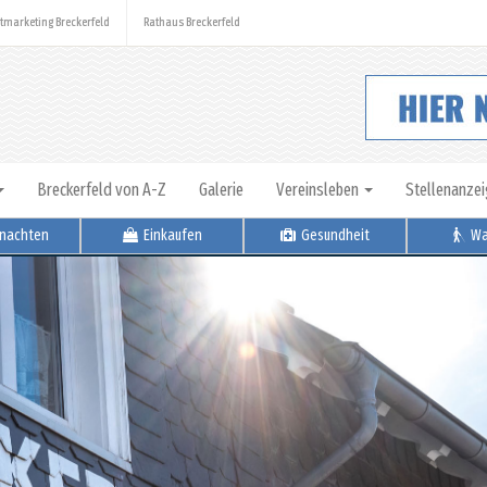
tmarketing Breckerfeld
Rathaus Breckerfeld
Breckerfeld von A-Z
Galerie
Vereinsleben
Stellenanze
nachten
Einkaufen
Gesundheit
Wa