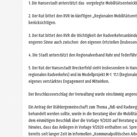
1. Die Hansestadt unterstützt das vorgelegte Mobilitätsentwickl
2. Der Rat bittet den RVR im künftigen „Regionalen Mobilitätsen
berücksichtigen.
3. Der Rat bittet den RVR die Wichtigkeit der Radverkehrsanbin
engeren Sinne auch zwischen den eigenen Ortsteilen (insbeson
4. Die Stadt unterstützt den Regionalverband Ruhr und federfü
5. Der Rat der Hansestadt Breckerfeld sieht insbesondere in H
regionalen Radverkehrs) und im Modellprojekt M-1 11.1 (Region
eigenes verstärktes Engagement und Mitwirken.
Der Beschlussvorschlag der Verwaltung wurde einstimmig ange
Ein Antrag der Wählergemeinschaft zum Thema „Fuß-und Radweg vo
behandelt werden sollte, wurde in die Beratung über die Mobili
dem einmütigen Beschluß über die Vorlage 9/2020 auf Beratung
hinwies, dass das Anliegen in Vorlage 9/2020 enthalten sei. Spr
bereits seit langer Zeit im informellen „Kommunalpolitischen Arbei