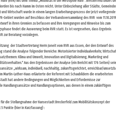
Ruhr (RVR) mit dem Thema „Mobilität in der Metropole Ruhr“. Breckerfeld bildet d
 Norden bis nach Hamm im Osten reicht. Unter Einbeziehung aller Städte, Gemeinde
t und Wirtschaft wurde in einem langen Erarbeitungsprozess der jetzt vorliegend
R-Gebiet wurden auf Beschluss der Verbandsversammlung des RVR vom 11.10.201
ntwurf in ihren Gremien zu befassen und ihre Anregungen und Hinweise bis zum
sphase findet die Auswerung beim RVR statt. Es ist vorgesehen, dass Ergebnis
VR zur Beratung vorzulegen.
itzung der Stadtvertretung Herrn Joneit vom RVR aus Essen, der den Entwurf des
 stand die Analyse folgender Bereiche: Motorisierter Individualverkehr, Wirtscha
dsatzthemen: Klima und Umwelt, Innovation und Digitalisierung, Marketing und
tätsverhalten.“ Aus den Ergebnissen der Analyse (ein Bericht mit 176 Seiten) sei
nsätze „wirksam, individuell, nachhaltig, zukunftsgerichtet, erreichbar/umsetzb
im Martin-Luther-Haus erläuterte der Referent mit Schaubildern die erarbeiteten
Stadt hat andere Bedingungen und Möglichkeiten und Erfordernisse zur
iele Handlungsansätze und Handlungsoptionen, aus denen in einem zukünftigen
 für die Stellungnahme der Hansestadt Breckerfeld zum Mobilitätskonzept der
5 Punkte (hier in Kurzfassung) :