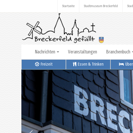
Startseite
Stadtmuseum Breckerfeld
Stad
Nachrichten
Veranstaltungen
Branchenbuch
Freizeit
Essen & Trinken
Über