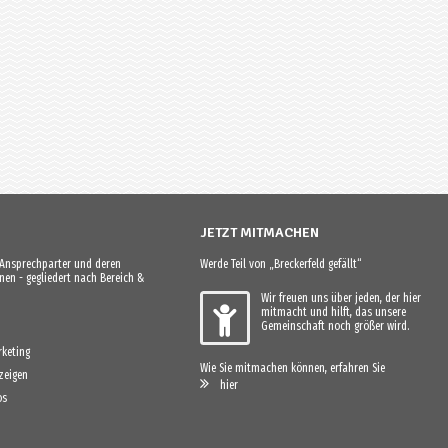
JETZT MITMACHEN
e Ansprechparter und deren
Werde Teil von „Breckerfeld gefällt“
en - gegliedert nach Bereich &
Wir freuen uns über jeden, der hier
mitmacht und hilft, das unsere
Gemeinschaft noch größer wird.
keting
Wie Sie mitmachen können, erfahren Sie
zeigen
hier
os