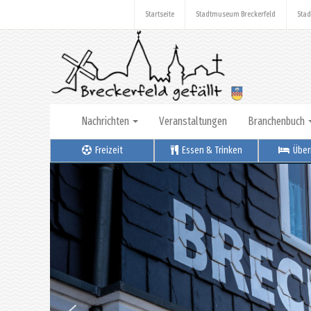
Startseite
Stadtmuseum Breckerfeld
Stad
Nachrichten
Veranstaltungen
Branchenbuch
Freizeit
Essen & Trinken
Über