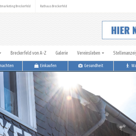
tmarketing Breckerfeld
Rathaus Breckerfeld
Breckerfeld von A-Z
Galerie
Vereinsleben
Stellenanze
nachten
Einkaufen
Gesundheit
Wa