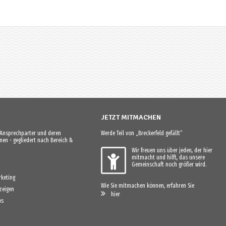
JETZT MITMACHEN
e Ansprechparter und deren
Werde Teil von „Breckerfeld gefällt“
en - gegliedert nach Bereich &
Wir freuen uns über jeden, der hier
mitmacht und hilft, das unsere
Gemeinschaft noch größer wird.
keting
Wie Sie mitmachen können, erfahren Sie
zeigen
hier
os