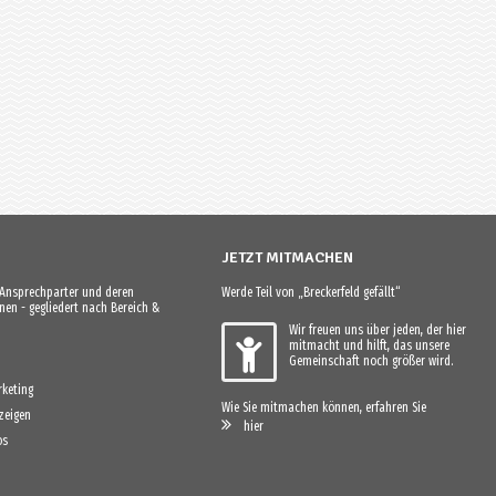
JETZT MITMACHEN
e Ansprechparter und deren
Werde Teil von „Breckerfeld gefällt“
en - gegliedert nach Bereich &
Wir freuen uns über jeden, der hier
mitmacht und hilft, das unsere
Gemeinschaft noch größer wird.
keting
Wie Sie mitmachen können, erfahren Sie
zeigen
hier
os