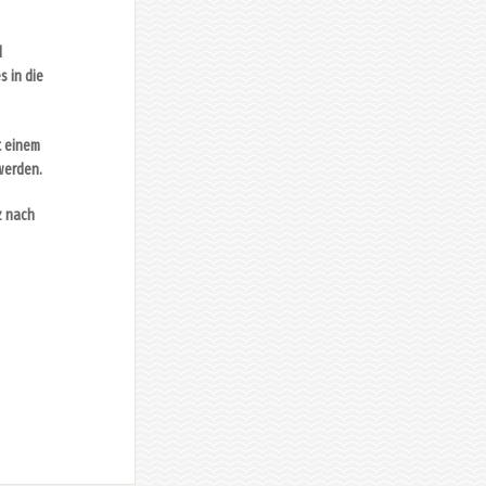
d
 in die
t einem
werden.
z nach