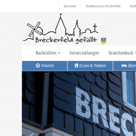
Startseite
Stadtmuseum Breckerfeld
Stad
Nachrichten
Veranstaltungen
Branchenbuch
Freizeit
Essen & Trinken
Über