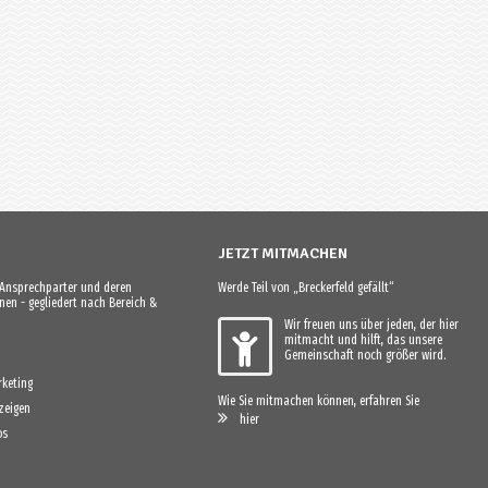
JETZT MITMACHEN
e Ansprechparter und deren
Werde Teil von „Breckerfeld gefällt“
en - gegliedert nach Bereich &
Wir freuen uns über jeden, der hier
mitmacht und hilft, das unsere
Gemeinschaft noch größer wird.
keting
Wie Sie mitmachen können, erfahren Sie
zeigen
hier
os