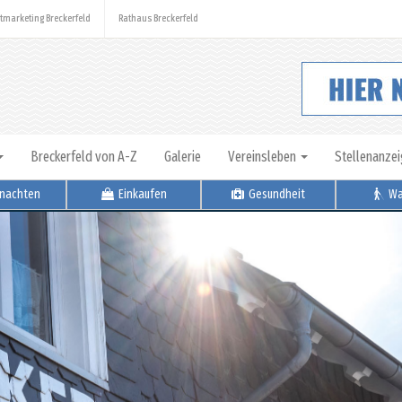
tmarketing Breckerfeld
Rathaus Breckerfeld
Breckerfeld von A-Z
Galerie
Vereinsleben
Stellenanze
nachten
Einkaufen
Gesundheit
Wa