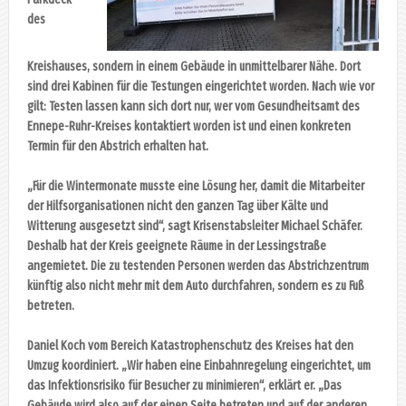
des
Kreishauses, sondern in einem Gebäude in unmittelbarer Nähe. Dort
sind drei Kabinen für die Testungen eingerichtet worden. Nach wie vor
gilt: Testen lassen kann sich dort nur, wer vom Gesundheitsamt des
Ennepe-Ruhr-Kreises kontaktiert worden ist und einen konkreten
Termin für den Abstrich erhalten hat.
„Für die Wintermonate musste eine Lösung her, damit die Mitarbeiter
der Hilfsorganisationen nicht den ganzen Tag über Kälte und
Witterung ausgesetzt sind“, sagt Krisenstabsleiter Michael Schäfer.
Deshalb hat der Kreis geeignete Räume in der Lessingstraße
angemietet. Die zu testenden Personen werden das Abstrichzentrum
künftig also nicht mehr mit dem Auto durchfahren, sondern es zu Fuß
betreten.
Daniel Koch vom Bereich Katastrophenschutz des Kreises hat den
Umzug koordiniert. „Wir haben eine Einbahnregelung eingerichtet, um
das Infektionsrisiko für Besucher zu minimieren“, erklärt er. „Das
Gebäude wird also auf der einen Seite betreten und auf der anderen