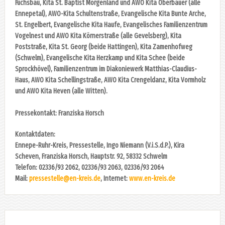
Fuchsbau, Kita St. Baptist Morgenland und AWO Kita Oberbauer (alle
Ennepetal), AWO-Kita Schultenstraße, Evangelische Kita Bunte Arche,
St. Engelbert, Evangelische Kita Haufe, Evangelisches Familienzentrum
Vogelnest und AWO Kita Körnerstraße (alle Gevelsberg), Kita
Poststraße, Kita St. Georg (beide Hattingen), Kita Zamenhofweg
(Schwelm), Evangelische Kita Herzkamp und Kita Schee (beide
Sprockhövel), Familienzentrum im Diakoniewerk Matthias-Claudius-
Haus, AWO Kita Schellingstraße, AWO Kita Crengeldanz, Kita Vormholz
und AWO Kita Heven (alle Witten).
Pressekontakt: Franziska Horsch
Kontaktdaten:
Ennepe-Ruhr-Kreis, Pressestelle, Ingo Niemann (V.i.S.d.P.), Kira
Scheven, Franziska Horsch, Hauptstr. 92, 58332 Schwelm
Telefon: 02336/93 2062, 02336/93 2063, 02336/93 2064
Mail:
pressestelle@en-kreis.de
, Internet:
www.en-kreis.de