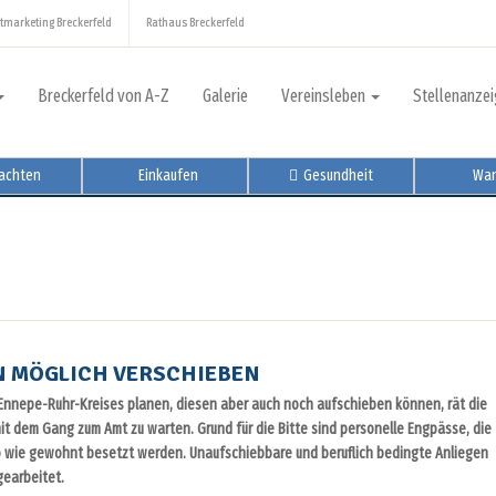
tmarketing Breckerfeld
Rathaus Breckerfeld
Breckerfeld von A-Z
Galerie
Vereinsleben
Stellenanze
achten
Einkaufen
Gesundheit
Wan
N MÖGLICH VERSCHIEBEN
s Ennepe-Ruhr-Kreises planen, diesen aber auch noch aufschieben können, rät die
it dem Gang zum Amt zu warten. Grund für die Bitte sind personelle Engpässe, die
o wie gewohnt besetzt werden. Unaufschiebbare und beruflich bedingte Anliegen
earbeitet.