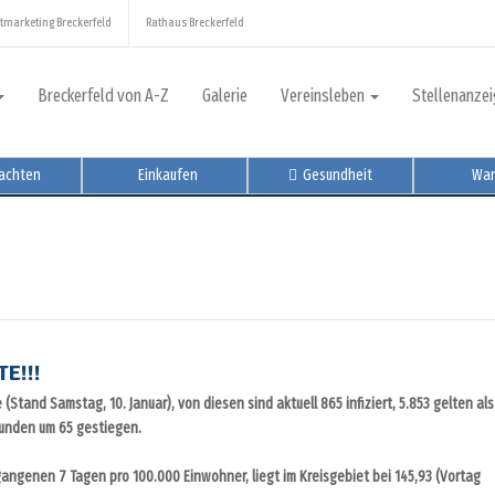
tmarketing Breckerfeld
Rathaus Breckerfeld
Breckerfeld von A-Z
Galerie
Vereinsleben
Stellenanze
achten
Einkaufen
Gesundheit
Wan
E!!!
(Stand Samstag, 10. Januar), von diesen sind aktuell 865 infiziert, 5.853 gelten als
Stunden um 65 gestiegen.
gangenen 7 Tagen pro 100.000 Einwohner, liegt im Kreisgebiet bei 145,93 (Vortag