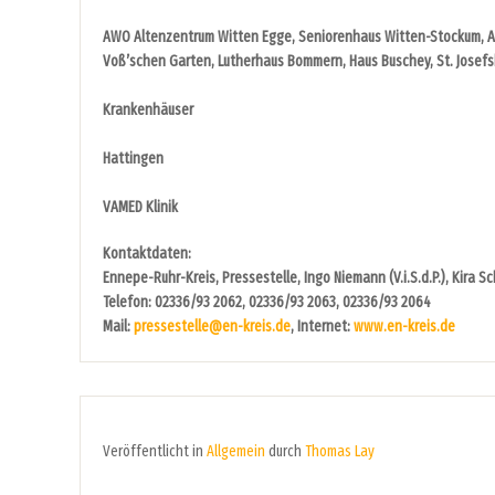
AWO Altenzentrum Witten Egge, Seniorenhaus Witten-Stockum, A
Voß’schen Garten, Lutherhaus Bommern, Haus Buschey, St. Josef
Krankenhäuser
Hattingen
VAMED Klinik
Kontaktdaten:
Ennepe-Ruhr-Kreis, Pressestelle, Ingo Niemann (V.i.S.d.P.), Kira 
Telefon: 02336/93 2062, 02336/93 2063, 02336/93 2064
Mail:
pressestelle@en-kreis.de
, Internet:
www.en-kreis.de
Veröffentlicht in
Allgemein
durch
Thomas Lay