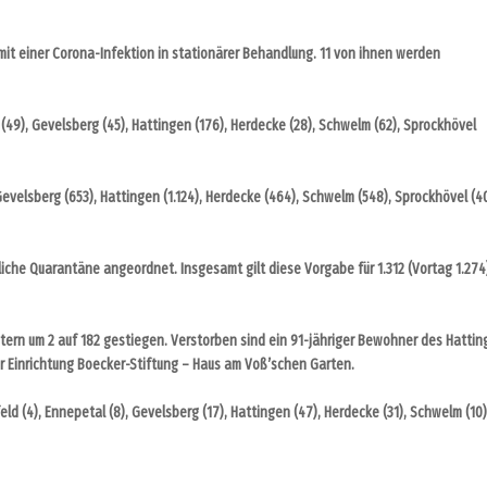
mit einer Corona-Infektion in stationärer Behandlung. 11 von ihnen werden
 (49), Gevelsberg (45), Hattingen (176), Herdecke (28), Schwelm (62), Sprockhövel
velsberg (653), Hattingen (1.124), Herdecke (464), Schwelm (548), Sprockhövel (4
sliche Quarantäne angeordnet. Insgesamt gilt diese Vorgabe für 1.312 (Vortag 1.274
tern um 2 auf 182 gestiegen. Verstorben sind ein 91-jähriger Bewohner des Hattin
r Einrichtung Boecker-Stiftung – Haus am Voß’schen Garten.
 (4), Ennepetal (8), Gevelsberg (17), Hattingen (47), Herdecke (31), Schwelm (10)