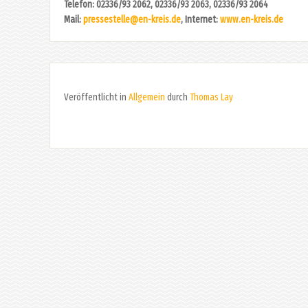
Telefon: 02336/93 2062, 02336/93 2063, 02336/93 2064
Mail:
pressestelle@en-kreis.de
, Internet:
www.en-kreis.de
Veröffentlicht in
Allgemein
durch
Thomas Lay