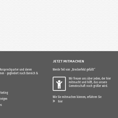
JETZT MITMACHEN
e Ansprechparter und deren
Werde Teil von „Breckerfeld gefällt“
en - gegliedert nach Bereich &
Wir freuen uns über jeden, der hier
mitmacht und hilft, das unsere
Gemeinschaft noch größer wird.
keting
Wie Sie mitmachen können, erfahren Sie
zeigen
hier
os