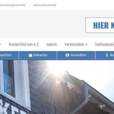
tmarketing Breckerfeld
Rathaus Breckerfeld
Breckerfeld von A-Z
Galerie
Vereinsleben
Stellenanze
nachten
Einkaufen
Gesundheit
Wa