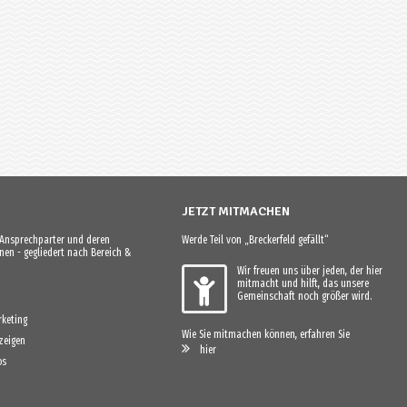
JETZT MITMACHEN
e Ansprechparter und deren
Werde Teil von „Breckerfeld gefällt“
en - gegliedert nach Bereich &
Wir freuen uns über jeden, der hier
mitmacht und hilft, das unsere
Gemeinschaft noch größer wird.
keting
Wie Sie mitmachen können, erfahren Sie
zeigen
hier
os