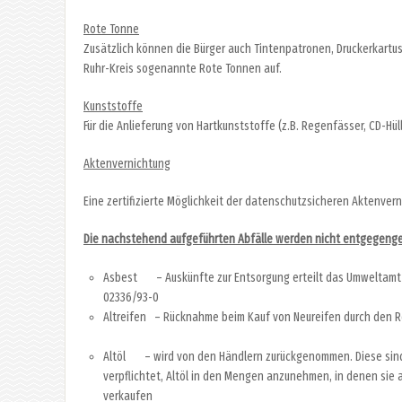
Rote Tonne
Zusätzlich können die Bürger auch Tintenpatronen, Druckerkartu
Ruhr-Kreis sogenannte Rote Tonnen auf.
Kunststoffe
Für die Anlieferung von Hartkunststoffe (z.B. Regenfässer, CD-Hü
Aktenvernichtung
Eine zertifizierte Möglichkeit der datenschutzsicheren Aktenve
Die nachstehend aufgeführten Abfälle werden nicht entgegen
Asbest – Auskünfte zur Entsorgung erteilt das Umweltamt
02336/93-0
Altreifen – Rücknahme beim Kauf von Neureifen durch den R
Altöl – wird von den Händlern zurückgenommen. Diese sind
verpflichtet, Altöl in den Mengen anzunehmen, in denen sie 
verkaufen