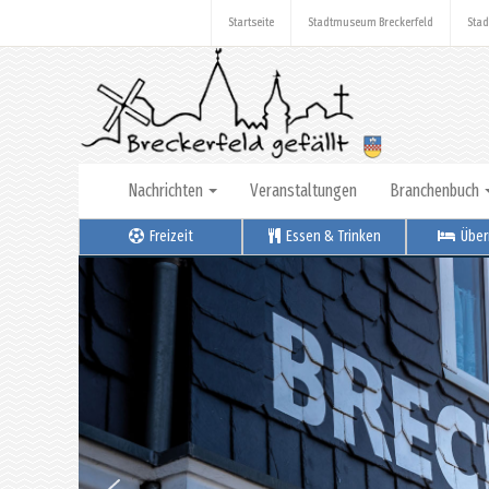
Startseite
Stadtmuseum Breckerfeld
Stad
Nachrichten
Veranstaltungen
Branchenbuch
Freizeit
Essen & Trinken
Über