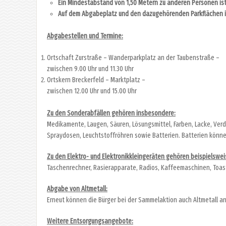
Ein Mindestabstand von 1,50 Metern zu anderen Personen ist
Auf dem Abgabeplatz und den dazugehörenden Parkflächen is
Abgabestellen und Termine:
Ortschaft Zurstraße – Wanderparkplatz an der Taubenstraße –
zwischen 9.00 Uhr und 11.30 Uhr
Ortskern Breckerfeld – Marktplatz –
zwischen 12.00 Uhr und 15.00 Uhr
Zu den Sonderabfällen gehören insbesondere:
Medikamente, Laugen, Säuren, Lösungsmittel, Farben, Lacke, Ver
Spraydosen, Leuchtstoffröhren sowie Batterien. Batterien könne
Zu den Elektro- und Elektronikkleingeräten gehören beispielswei
Taschenrechner, Rasierapparate, Radios, Kaffeemaschinen, Toaste
Abgabe von Altmetall:
Erneut können die Bürger bei der Sammelaktion auch Altmetall anl
Weitere Entsorgungsangebote: