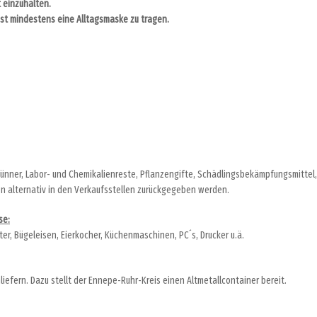
 einzuhalten.
t mindestens eine Alltagsmaske zu tragen.
dünner, Labor- und Chemikalienreste, Pflanzengifte, Schädlingsbekämpfungsmittel,
n alternativ in den Verkaufsstellen zurückgegeben werden.
se:
r, Bügeleisen, Eierkocher, Küchenmaschinen, PC´s, Drucker u.ä.
iefern. Dazu stellt der Ennepe-Ruhr-Kreis einen Altmetallcontainer bereit.