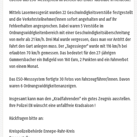
Mittels Lasermessgerät wurden 22 Geschwindigkeitsverstöße festgestellt
und die Verkehrsteilnehmer/innen sofort angehalten und auf Ihr
Fehlverhalten angesprochen. Dabei waren 5 Verstöße im
Ordnungswidrigkeitenbereich mit einer Geschwindigkeitsüberschreitung
von mehr als 21 km/h. Drei Mal wurde vergessen, dass man vor Antritt der
Fahrt den Gurt anlegen muss. Der „Tagessieger“ wurde mit 116 km/h bei
erlaubten 70 km/h gemessen. Das bedeutet für den 27-jährigen
Gummersbacher ein Bußgeld von 160 Euro, 2 Punkten und ein Fahrverbot
von einem Monat.
Das ESO-Messsystem fertigte 30 Fotos von Fahrzeugführer/innen. Davon
waren 6 Ordnungswidrigkeitenanzeigen.
Insgesamt kann man den „Kradfahrenden“ ein gutes Zeugnis ausstellen.
Ihre Polizei EN wünscht eine unfallfreie Kradsaison !
Rückfragen bitte an:
Kreispolizeibehörde Ennepe-Ruhr-Kreis