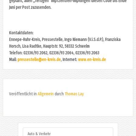
geplant, allen „fertigen“ Impfzentren-Impflingen diesen Code bis Ende
Juni per Post zuzusenden.
Kontaktdaten:
Ennepe-Ruhr-Kreis, Pressestelle, Ingo Niemann (V.i.S.d.P.), Franziska
Horsch, Lisa Radtke, Hauptstr. 92, 58332 Schwelm
Telefon: 02336/93 2062, 02336/93 2064, 02336/93 2063
Mail:
pressestelle@en-kreis.de
, Internet:
www.en-kreis.de
Veröffentlicht in
Allgemein
durch
Thomas Lay
Auto & Verkehr