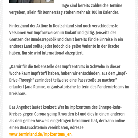
Tage sind bereits zahlreiche Termine
vergeben, allein für Donnerstag stehen mehr als 100 im Kalender.
Hintergrund der Aktion: In Deutschland sind noch verschiedenste
Versionen von Impfausweisen im Umlauf und gültig. Jenseits der
Grenzen der Bundesrepublik und damit bereits für die Einreise in ein
anderes Land sollte jeder jedoch die gelbe Variante in der Tasche
haben. Nur sie wird international akzeptiert.
„Da wir für die Nebenstelle des Impfzentrums in Schwelm in dieser
Woche kaum Impfstoff haben, haben wir entschieden, aus dem „Impf-
Drive-Through“ zumindest teilweise eine Passstraße zu machen“,
erläutert Jana Ramme, organisatorische Leiterin des Pandemieteams im
Kreishaus.
Das Angebot lautet konkret: Wer im Impfzentrum des Ennepe-Ruhr-
Kreises gegen Corona geimpft worden ist und dies in einem anderen
als dem gelben Ausweis eingetragen bekommen hat, der kann online
einen Umtauschtermin vereinbaren, Adresse
www.terminland.de/impfzentrum_en
.