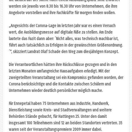
werden sie jeweils von 8.30 bis 16.30 Uhr von Unternehmen, die ihre
Angebote vorstellen und ihre Fachkräfte für morgen finden wollen.
„Angesichts der Corona-Lage im letzten Jahr war es einen Versuch
wert, die Ausbildungsmesse auf digitale Füße zu stellen. Am Ende
lautete das Fazit dann aber: ´Nicht alles, was technisch machbar ist,
führt auch tatsächlich zu Erfolgen in der gewünschten Größenordnung.
´“, skizziert Landrat Olaf Schade den Weg zum diesjährigen Konzept.
Die Verantwortlichen hätten ihre Rückschlüsse gezogen und in den
letzten Monaten umfangreiche Hausaufgaben erledigt. Mit der
zweigeteilten Veranstaltung sei ein Kompromiss gefunden worden, der
Corona berücksichtige und die Kontakte zwischen Schülern und
Unternehmen wieder deutlich persönlicher möglich mache.
Für Ennepetal haben 75 Unternehmen aus Industrie, Handwerk,
Dienstleistung sowie Kreis- und Stadtverwaltungen und weitere
Behörden Stände gebucht, für Hattingen 25. Unter den damit
insgesamt 100 Teilnehmern sind 12 an beiden Standorten vertreten. 35
waren seit der Veranstaltungspremiere 2009 immer dabei.