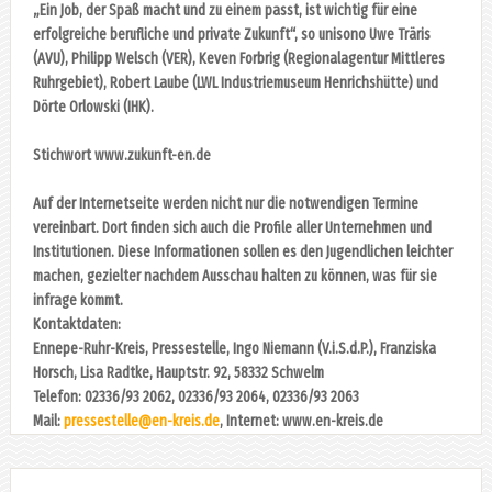
„Ein Job, der Spaß macht und zu einem passt, ist wichtig für eine
erfolgreiche berufliche und private Zukunft“, so unisono Uwe Träris
(AVU), Philipp Welsch (VER), Keven Forbrig (Regionalagentur Mittleres
Ruhrgebiet), Robert Laube (LWL Industriemuseum Henrichshütte) und
Dörte Orlowski (IHK).
Stichwort www.zukunft-en.de
Auf der Internetseite werden nicht nur die notwendigen Termine
vereinbart. Dort finden sich auch die Profile aller Unternehmen und
Institutionen. Diese Informationen sollen es den Jugendlichen leichter
machen, gezielter nachdem Ausschau halten zu können, was für sie
infrage kommt.
Kontaktdaten:
Ennepe-Ruhr-Kreis, Pressestelle, Ingo Niemann (V.i.S.d.P.), Franziska
Horsch, Lisa Radtke, Hauptstr. 92, 58332 Schwelm
Telefon: 02336/93 2062, 02336/93 2064, 02336/93 2063
Mail:
pressestelle@en-kreis.de
, Internet: www.en-kreis.de