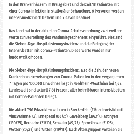
In den Krankenhäusern im Kreisgebiet sind derzeit 18 Patienten mit
einer Corona-Infektion in stationärer Behandlung, 6 Personen werden
intensivmedizinisch betreut und 4 davon beatmet.
Das Land hat in der aktuellen Corona-Schutzverordnung zwei weitere
Werte zur Beurteilung des Pandemiegeschehens eingeführt. Dies sind
die Sieben-Tage-Hospitalisierungsinzidenz und die Belegung der
Intensivbetten mit Corona-Patienten. Diese Werte werden nur
landesweit erhoben.
Die Sieben-Tage-Hospitalisierungsinzidenz, also die Zahl der neuen
Krankenhauseinweisungen von Corona-Patienten in den vergangenen
7 Tagen pro 100.000 Einwohner, liegt in Nordrhein-Westfalen bei 1,67.
Landesweit sind aktuell 7,81 Prozent aller betreibbaren Intensivbetten
mit Corona-Patienten belegt.
Die aktuell 796 Erkrankten wohnen in Breckerfeld (51/nachweislich mit
Virusvariante 43), Ennepetal (66/25), Gevelsberg (39/21), Hattingen
(130/35), Herdecke (21/10), Schwelm (49/27), Sprockhövel (51/25),
Wetter (80/39) und Witten (219/117). Nach Altersgruppen verteilen sie