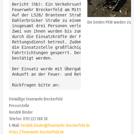
Bericht (hb): Ein Verkehrsunfall mit einem brennend
Feuerwehr Breckerfeld am Mittwochabend gemeldet.

Auf der L528/ Brantener Straße kam es im Kreuzungsb
Dahlerbrücker Straße zu einem Unfall zwischen zwei 
Die beiden PKW wurden star
insgesamt drei Personen verletzt wurden.

Zwei von ihnen wurden bis zum Eintreffen weiterer R
durch die Einsatzkräfte der Feuerwehr Breckerfeld, 
Rettungsdienst betreut. Zudem wurde der Brandschutz
die Einsatzstelle großflächig ausgeleuchtet und die
Fahrtrichtungen gesperrt. Der gemeldete PKW-Brand k
bestätigt werden.

Der Einsatz wurde mit Übergabe der Einsatzstelle an
Ankunft an der Feuer- und Rettungswache nach etwa 9
Rückfragen bitte an:
Freiwillige Feuerwehr Breckerfeld
Pressestelle
Hendrik Binder
Telefon: 0151 223 588 38
E-Mail:
hendrik.binder@feuerwehr-breckerfeld.de
https://feuerwehr-breckerfeld.de