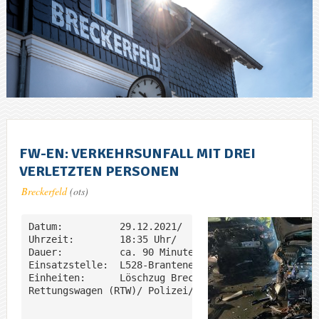
FW-EN: VERKEHRSUNFALL MIT DREI
VERLETZTEN PERSONEN
Breckerfeld
(ots)
Datum:		29.12.2021/

Uhrzeit:	18:35 Uhr/

Dauer:		ca. 90 Minuten/

Einsatzstelle:	L528-Brantener Straße/

Einheiten:	Löschzug Breckerfeld/ Notarzt-Einsatzfahrzeug (NEF), 

Rettungswagen (RTW)/ Polizei/
