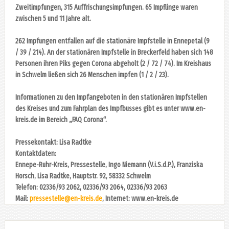
Zweitimpfungen, 315 Auffrischungsimpfungen. 65 Impflinge waren
zwischen 5 und 11 Jahre alt.
262 Impfungen entfallen auf die stationäre Impfstelle in Ennepetal (9
/ 39 / 214). An der stationären Impfstelle in Breckerfeld haben sich 148
Personen ihren Piks gegen Corona abgeholt (2 / 72 / 74). Im Kreishaus
in Schwelm ließen sich 26 Menschen impfen (1 / 2 / 23).
Informationen zu den Impfangeboten in den stationären Impfstellen
des Kreises und zum Fahrplan des Impfbusses gibt es unter www.en-
kreis.de im Bereich „FAQ Corona“.
Pressekontakt: Lisa Radtke
Kontaktdaten:
Ennepe-Ruhr-Kreis, Pressestelle, Ingo Niemann (V.i.S.d.P.), Franziska
Horsch, Lisa Radtke, Hauptstr. 92, 58332 Schwelm
Telefon: 02336/93 2062, 02336/93 2064, 02336/93 2063
Mail:
pressestelle@en-kreis.de
, Internet: www.en-kreis.de