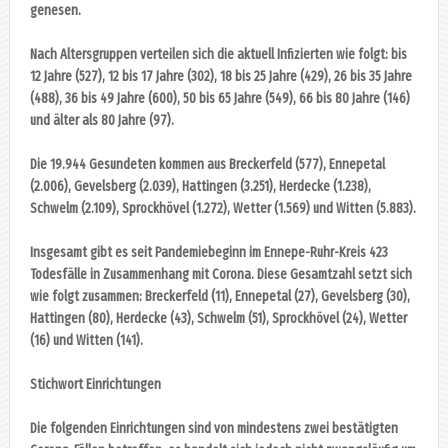
genesen.
Nach Altersgruppen verteilen sich die aktuell Infizierten wie folgt: bis
12 Jahre (527), 12 bis 17 Jahre (302), 18 bis 25 Jahre (429), 26 bis 35 Jahre
(488), 36 bis 49 Jahre (600), 50 bis 65 Jahre (549), 66 bis 80 Jahre (146)
und älter als 80 Jahre (97).
Die 19.944 Gesundeten kommen aus Breckerfeld (577), Ennepetal
(2.006), Gevelsberg (2.039), Hattingen (3.251), Herdecke (1.238),
Schwelm (2.109), Sprockhövel (1.272), Wetter (1.569) und Witten (5.883).
Insgesamt gibt es seit Pandemiebeginn im Ennepe-Ruhr-Kreis 423
Todesfälle in Zusammenhang mit Corona. Diese Gesamtzahl setzt sich
wie folgt zusammen: Breckerfeld (11), Ennepetal (27), Gevelsberg (30),
Hattingen (80), Herdecke (43), Schwelm (51), Sprockhövel (24), Wetter
(16) und Witten (141).
Stichwort Einrichtungen
Die folgenden Einrichtungen sind von mindestens zwei bestätigten