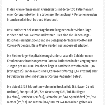
In den Krankenhäusern im Kreisgebiet sind derzeit 36 Patienten mit
einer Corona-Infektion in stationärer Behandlung, 4 Personen werden
intensivmedizinisch betreut, 0 beatmet.
Das Land setzt bei seiner Lagebeurteilung neben der Sieben-Tage-
Inzidenz auf zwei weitere Indikatoren. Dies sind die Sieben-Tage-
Hospitalisierungsinzidenz und die Belegung der Intensivbetten mit
Corona-Patienten. Diese Werte werden nur landesweit erhoben.
Die Sieben-Tage-Hospitalisierungsinzidenz, also die Zahl der neuen
Krankenhauseinweisungen von Corona-Patienten in den vergangenen
7 Tagen pro 100.000 Einwohner, liegt in Nordrhein-Westfalen bei 3,02
(Vortag 2,85). Landesweit sind 8,42 Prozent (Vortag 8,69 Prozent) aller
betreibbaren Intensivbetten mit Corona-Patienten belegt.
Die aktuell 3.138 Erkrankten wohnen in Breckerfeld (84/davon 24 mit
Omikron), Ennepetal (351/62), Gevelsberg (321/70), Hattingen
(447/109), Herdecke (210/60), Schwelm (361/96), Sprockhövel (251/65),
Wetter (251/67) und Witten (862/188). 19.944 Menschen gelten als