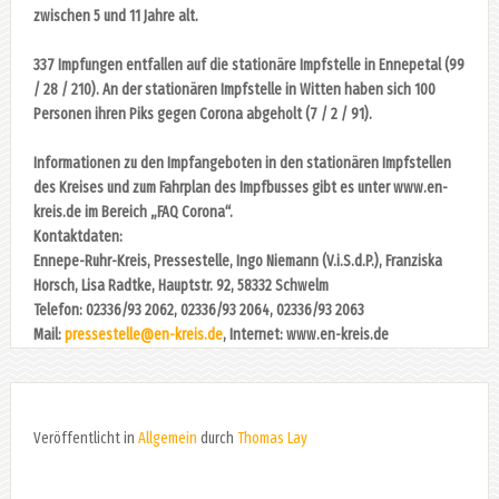
zwischen 5 und 11 Jahre alt.
337 Impfungen entfallen auf die stationäre Impfstelle in Ennepetal (99
/ 28 / 210). An der stationären Impfstelle in Witten haben sich 100
Personen ihren Piks gegen Corona abgeholt (7 / 2 / 91).
Informationen zu den Impfangeboten in den stationären Impfstellen
des Kreises und zum Fahrplan des Impfbusses gibt es unter www.en-
kreis.de im Bereich „FAQ Corona“.
Kontaktdaten:
Ennepe-Ruhr-Kreis, Pressestelle, Ingo Niemann (V.i.S.d.P.), Franziska
Horsch, Lisa Radtke, Hauptstr. 92, 58332 Schwelm
Telefon: 02336/93 2062, 02336/93 2064, 02336/93 2063
Mail:
pressestelle@en-kreis.de
, Internet: www.en-kreis.de
Veröffentlicht in
Allgemein
durch
Thomas Lay