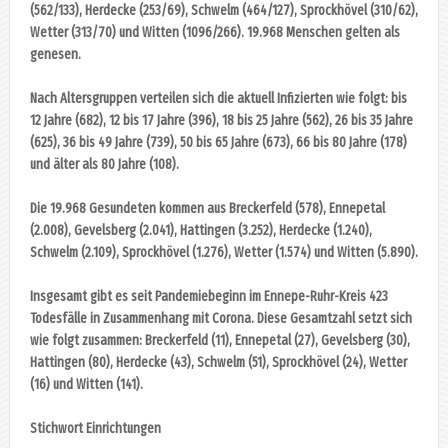
(562/133), Herdecke (253/69), Schwelm (464/127), Sprockhövel (310/62),
Wetter (313/70) und Witten (1096/266). 19.968 Menschen gelten als
genesen.
Nach Altersgruppen verteilen sich die aktuell Infizierten wie folgt: bis
12 Jahre (682), 12 bis 17 Jahre (396), 18 bis 25 Jahre (562), 26 bis 35 Jahre
(625), 36 bis 49 Jahre (739), 50 bis 65 Jahre (673), 66 bis 80 Jahre (178)
und älter als 80 Jahre (108).
Die 19.968 Gesundeten kommen aus Breckerfeld (578), Ennepetal
(2.008), Gevelsberg (2.041), Hattingen (3.252), Herdecke (1.240),
Schwelm (2.109), Sprockhövel (1.276), Wetter (1.574) und Witten (5.890).
Insgesamt gibt es seit Pandemiebeginn im Ennepe-Ruhr-Kreis 423
Todesfälle in Zusammenhang mit Corona. Diese Gesamtzahl setzt sich
wie folgt zusammen: Breckerfeld (11), Ennepetal (27), Gevelsberg (30),
Hattingen (80), Herdecke (43), Schwelm (51), Sprockhövel (24), Wetter
(16) und Witten (141).
Stichwort Einrichtungen