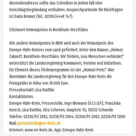
Absenderadresse sollte das Schreiben in jedem Fall eine
Vorschlagsbegründung enthalten. Ansprechpartnerin für Rückfragen
ist Daria Kremer (Tel.: 02336/4448 147).
Stichwort Heimatpreise in Nordrhein-Westfalen
Wie andere Heimatpreise in NRW wird auch der Heimatpreis des
Ennepe-Ruhr-Kreises vom Land gefördert. Unter dem Namen „Heimat.
Zukunft. Nordrhein-Westfalen. Wir fördern, was Menschen verbindet“
unterstützt die Landesregierung Kommunen, Vereine und Initiativen.
Ein Element dieses Förderprogramms ist der „Heimat-Preis“. Hier
übernimmt die Landesregierung für den Ennepe-Ruhr-Kreis die
Preisgelder in Höhe von 10.000 Euro.
Pressekontakt: Lisa Radtke
Kontaktdaten:
Ennepe-Ruhr-Kreis, Pressestelle, Ingo Niemann (V.i.S.d.P.), Franziska
Horsch, Lisa Radtke, Kira Scheven, Hauptstr. 92, 58332 Schwelm
Telefon: 02336/93 2062, 02336/93 2064, 02336/93 2063, 02336/93 2066
Mail:
pressestelle@en-kreis.de
Internet: www.en-kreis.de, App: Ennepe-Ruhr-Kreis