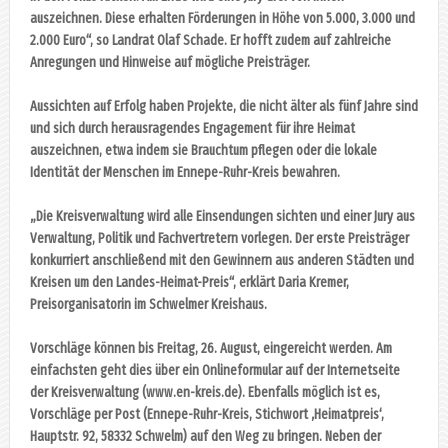
auszeichnen. Diese erhalten Förderungen in Höhe von 5.000, 3.000 und
2.000 Euro“, so Landrat Olaf Schade. Er hofft zudem auf zahlreiche
Anregungen und Hinweise auf mögliche Preisträger.
Aussichten auf Erfolg haben Projekte, die nicht älter als fünf Jahre sind
und sich durch herausragendes Engagement für ihre Heimat
auszeichnen, etwa indem sie Brauchtum pflegen oder die lokale
Identität der Menschen im Ennepe-Ruhr-Kreis bewahren.
„Die Kreisverwaltung wird alle Einsendungen sichten und einer Jury aus
Verwaltung, Politik und Fachvertretern vorlegen. Der erste Preisträger
konkurriert anschließend mit den Gewinnern aus anderen Städten und
Kreisen um den Landes-Heimat-Preis“, erklärt Daria Kremer,
Preisorganisatorin im Schwelmer Kreishaus.
Vorschläge können bis Freitag, 26. August, eingereicht werden. Am
einfachsten geht dies über ein Onlineformular auf der Internetseite
der Kreisverwaltung (www.en-kreis.de). Ebenfalls möglich ist es,
Vorschläge per Post (Ennepe-Ruhr-Kreis, Stichwort ‚Heimatpreis‘,
Hauptstr. 92, 58332 Schwelm) auf den Weg zu bringen. Neben der