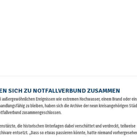
EN SICH ZU NOTFALLVERBUND ZUSAMMEN
m bei außergewöhnlichen Ereignissen wie extremen Hochwasser, einem Brand oder ei
andlungsfähig zu bleiben, haben sich die Archive der neun kreisangehörigen Stä
otfallverbund zusammengeschlossen.
enstürzte, die historischen Unterlagen dabei verschüttet und verdreckt, teilweise
rchivare entsetzt. „Dass so etwas passieren könnte, hatte niemand vorhergesehe