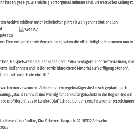
ahr, haben gezeigt, wie wichtig Vorsorgemaßnahmen sind, um wertvolles Kulturgut 
gten Archive erklären unter Beibehaltung ihrer jeweiligen
institutionellen
nd
gutes zu
gen. Eine entsprechende Vereinbarung haben die elf beteiligten Kommunen nun im
erchen, beispielsweise bei der Suche nach Zwischenlagern oder Gefrierräumen, und
tente Helferinnen und Helfer sowie hinreichend Material zur Verfügung stehen“,
 der hoffentlich nie eintritt.“
eisarchiv nun zusammen. Vielmehr ist ein regelmäßiger Austausch geplant, auch
ung. „Das ist sinnvoll und wichtig für den Kulturgutschutz in der Region und ein
 alle profitieren“, sagte Landrat Olaf Schade bei der gemeinsamen Unterzeichnung
iska Horsch, Lisa Radtke, Kira Scheven, Hauptstr. 92, 58332 Schwelm
 2066