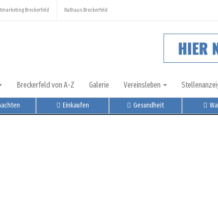
tmarketing Breckerfeld
Rathaus Breckerfeld
Breckerfeld von A-Z
Galerie
Vereinsleben
Stellenanze
nachten
Einkaufen
Gesundheit
Wa