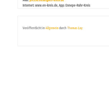
Mail:
pressestelle@en-kreis.de
Internet: www.en-kreis.de, App: Ennepe-Ruhr-Kreis
Veröffentlicht in
Allgemein
durch
Thomas Lay