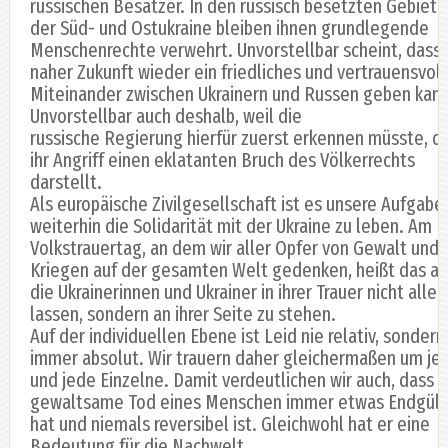
russischen Besatzer. In den russisch besetzten Gebiet
der Süd- und Ostukraine bleiben ihnen grundlegende
Menschenrechte verwehrt. Unvorstellbar scheint, dass 
naher Zukunft wieder ein friedliches und vertrauensvol
Miteinander zwischen Ukrainern und Russen geben kann
Unvorstellbar auch deshalb, weil die
russische Regierung hierfür zuerst erkennen müsste, d
ihr Angriff einen eklatanten Bruch des Völkerrechts
darstellt.
Als europäische Zivilgesellschaft ist es unsere Aufgabe,
weiterhin die Solidarität mit der Ukraine zu leben. Am
Volkstrauertag, an dem wir aller Opfer von Gewalt und
Kriegen auf der gesamten Welt gedenken, heißt das au
die Ukrainerinnen und Ukrainer in ihrer Trauer nicht allei
lassen, sondern an ihrer Seite zu stehen.
Auf der individuellen Ebene ist Leid nie relativ, sondern
immer absolut. Wir trauern daher gleichermaßen um je
und jede Einzelne. Damit verdeutlichen wir auch, dass 
gewaltsame Tod eines Menschen immer etwas Endgült
hat und niemals reversibel ist. Gleichwohl hat er eine
Bedeutung für die Nachwelt.