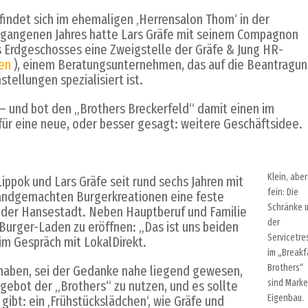
findet sich im ehemaligen ‚Herrensalon Thom‘ in der
ergangenen Jahres hatte Lars Gräfe mit seinem Compagnon
des Erdgeschosses eine Zweigstelle der Gräfe & Jung HR-
ten
), einem Beratungsunternehmen, das auf die Beantragu
tellungen spezialisiert ist.
r – und bot den „Brothers Breckerfeld“ damit einen im
ür eine neue, oder besser gesagt: weitere Geschäftsidee.
Klein, aber
Lippok und Lars Gräfe seit rund sechs Jahren mit
fein: Die
andgemachten Burgerkreationen eine feste
Schränke 
in der Hansestadt. Neben Hauptberuf und Familie
der
Burger-Laden zu eröffnen: „Das ist uns beiden
Servicetre
 im Gespräch mit LokalDirekt.
im „Breakf
Brothers“
d‘ haben, sei der Gedanke nahe liegend gewesen,
sind Marke
gebot der „Brothers“ zu nutzen, und es sollte
Eigenbau.
 gibt: ein ‚Frühstückslädchen‘, wie Gräfe und