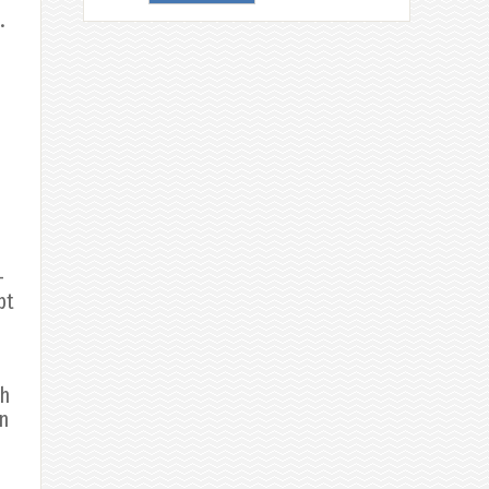
.
-
pt
ch
nn