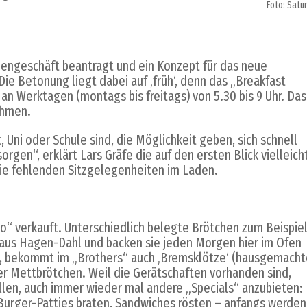
Foto: Satur
engeschäft beantragt und ein Konzept für das neue
Die Betonung liegt dabei auf ‚früh‘, denn das „Breakfast
 an Werktagen (montags bis freitags) von 5.30 bis 9 Uhr. Das
ehmen.
 Uni oder Schule sind, die Möglichkeit geben, sich schnell
rgen“, erklärt Lars Gräfe die auf den ersten Blick vielleich
ie fehlenden Sitzgelegenheiten im Laden.
o“ verkauft. Unterschiedlich belegte Brötchen zum Beispiel
i aus Hagen-Dahl und backen sie jeden Morgen hier im Ofen
mag, bekommt im „Brothers“ auch ‚Bremsklötze‘ (hausgemach
er Mettbrötchen. Weil die Gerätschaften vorhanden sind,
ellen, auch immer wieder mal andere „Specials“ anzubieten:
 Burger-Patties braten, Sandwiches rösten – anfangs werden