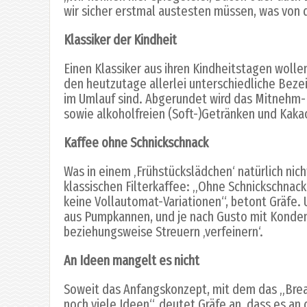
wir sicher erstmal austesten müssen, was vo
Klassiker der Kindheit
Einen Klassiker aus ihren Kindheitstagen wollen
den heutzutage allerlei unterschiedliche Be
im Umlauf sind. Abgerundet wird das Mitnehm-
sowie alkoholfreien (Soft-)Getränken und Kaka
Kaffee ohne Schnickschnack
Was in einem ‚Frühstückslädchen‘ natürlich nich
klassischen Filterkaffee: „Ohne Schnickschnac
keine Vollautomat-Variationen“, betont Gräfe.
aus Pumpkannen, und je nach Gusto mit Konde
beziehungsweise Streuern ‚verfeinern‘.
An Ideen mangelt es nicht
Soweit das Anfangskonzept, mit dem das „Break
noch viele Ideen“, deutet Gräfe an, dass es an