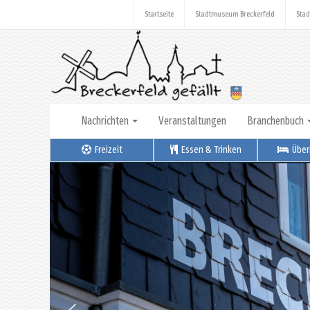
Startseite
Stadtmuseum Breckerfeld
Stad
Nachrichten
Veranstaltungen
Branchenbuch
Freizeit
Essen & Trinken
Über