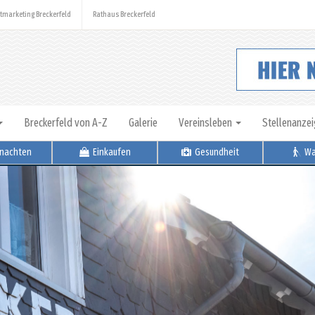
tmarketing Breckerfeld
Rathaus Breckerfeld
Breckerfeld von A-Z
Galerie
Vereinsleben
Stellenanze
nachten
Einkaufen
Gesundheit
Wa