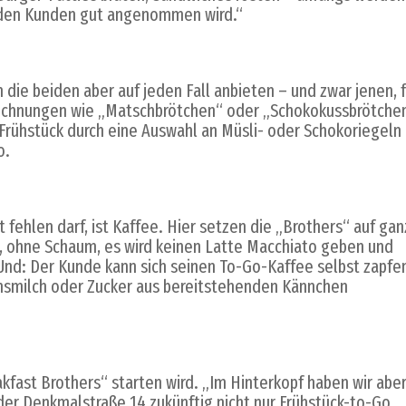
n den Kunden gut angenommen wird.“
 die beiden aber auf jeden Fall anbieten – und zwar jenen, f
zeichnungen wie „Matschbrötchen“ oder „Schokokussbrötche
Frühstück durch eine Auswahl an Müsli- oder Schokoriegeln
o.
t fehlen darf, ist Kaffee. Hier setzen die „Brothers“ auf gan
k, ohne Schaum, es wird keinen Latte Macchiato geben und
 Und: Der Kunde kann sich seinen To-Go-Kaffee selbst zapfe
nsmilch oder Zucker aus bereitstehenden Kännchen
fast Brothers“ starten wird. „Im Hinterkopf haben wir abe
 der Denkmalstraße 14 zukünftig nicht nur Frühstück-to-Go