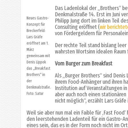
Das Ladenlokal der „Brothers“ be
Denkmalstraße 14. Erst im Juni v
Neues Gastro-
Philipp Jung dort im linken Teil 
Konzept für
Consulting eröffnet (
wir berichte
Breckerfeld:
von Fördergeldern für Personaleins
Lars Gräfe
eröffnet am 1.
Der rechte Teil stand bislang lee
März
wahrsten Wortsinn idealen Raum f
gemeinsam mit
Denis Lippok
Vom Burger zum Breakfast
das „Breakfast
Als „Burger Brothers“ sind Denis 
Brothers“ in
ihrem Food-Anhänger und ihren h
der
Institution auf Veranstaltungen 
Denkmalstraße.
aber auch noch einen stationären 
Foto: Satur
nicht möglich“, erzählt Lars Gräfe
Weil sie aber nun mal ein Faible für ‚Fast Foo
den leerstehenden Ladenteil für ein Gastro-An
eines sein, das es in der Form noch nicht im Ort