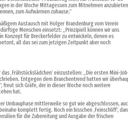
 Tagen in der Woche Mittagessen zum Mitnehmen anzubieten
 kennen, zum Aufwärmen zuhause.“
lmäßigem Austausch mit Holger Brandenburg vom Verein
edürftige Menschen einsetzt: „Prinzipiell können wir uns
ein Konzept für Breckerfelder zu entwickeln, denen es
 betont, all das sei zum jetzigen Zeitpunkt aber noch
 das ‚Frühstückslädchen‘ einzustellen: „Die ersten Mini-Job
rschrieben. Entgegen dem Branchentrend hatten wir überhau
, freut sich Gräfe, der in dieser Woche noch weitere
tehen hat.
ger Umbauphase mittlerweile so gut wie abgeschlossen, au
beinahe komplett fertig. Noch ein bisschen ‚Feinschliff‘, da
nsilien für die Zubereitung und Ausgabe der frischen