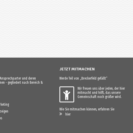
JETZT MITMACHEN
e Ansprechparter und deren
Werde Teil von „Breckerfeld gefällt“
en - gegliedert nach Bereich &
Wir freuen uns über jeden, der hier
mitmacht und hilft, das unsere
Gemeinschaft noch größer wird.
keting
Wie Sie mitmachen können, erfahren Sie
zeigen
hier
os