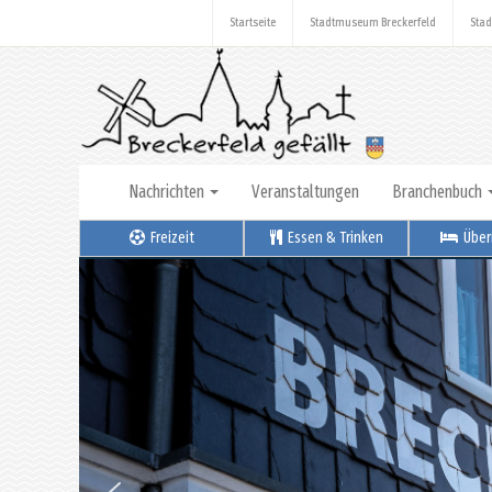
Startseite
Stadtmuseum Breckerfeld
Stad
Nachrichten
Veranstaltungen
Branchenbuch
Freizeit
Essen & Trinken
Über