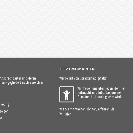
JETZT MITMACHEN
e Ansprechparter und deren
Werde Teil von „Breckerfeld gefällt“
en - gegliedert nach Bereich &
Wir freuen uns über jeden, der hier
mitmacht und hilft, das unsere
Gemeinschaft noch größer wird.
keting
Wie Sie mitmachen können, erfahren Sie
zeigen
hier
os