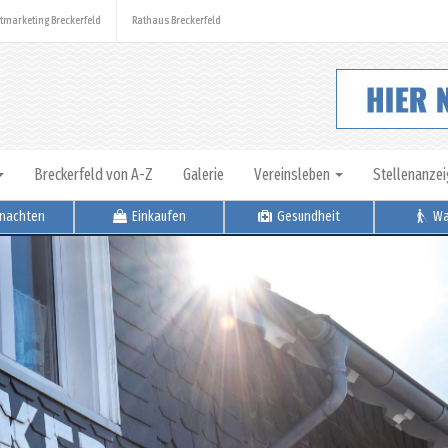
tmarketing Breckerfeld
Rathaus Breckerfeld
Breckerfeld von A-Z
Galerie
Vereinsleben
Stellenanze
nachten
Einkaufen
Gesundheit
Wa