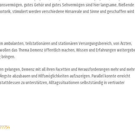
ionsvermögen, gutes Gehör und gutes Sehvermögen sind hier langsame, fließende
torik, stimuliert werden verschiedene Hirnareale und Sinne und geschaffen wird 
m ambulanten, teilstationären und stationären Versorgungsbereich, von Ärzten,
r wollen das Thema Demenz öffentlich machen, Wissen und Erfahrungen weitergeb
 bringen.
ahren gelungen, Demenz mit all ihren Facetten und Herausforderungen mehr und mehr
 Ängste abzubauen und Hilfsmöglichkeiten aufzuzeigen. Parallel konnte erreicht
stattdessen zu unterstützen, Alltagssituationen selbstständig in vertrauter
277754