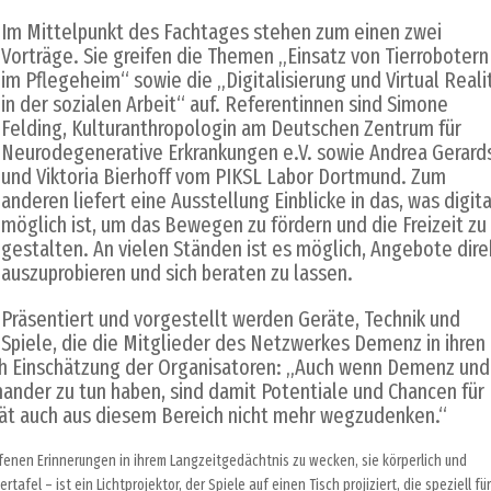
Im Mittelpunkt des Fachtages stehen zum einen zwei
Vorträge. Sie greifen die Themen „Einsatz von Tierrobotern
im Pflegeheim“ sowie die „Digitalisierung und Virtual Reali
in der sozialen Arbeit“ auf. Referentinnen sind Simone
Felding, Kulturanthropologin am Deutschen Zentrum für
Neurodegenerative Erkrankungen e.V. sowie Andrea Gerard
und Viktoria Bierhoff vom PIKSL Labor Dortmund. Zum
anderen liefert eine Ausstellung Einblicke in das, was digita
möglich ist, um das Bewegen zu fördern und die Freizeit zu
gestalten. An vielen Ständen ist es möglich, Angebote dire
auszuprobieren und sich beraten zu lassen.
Präsentiert und vorgestellt werden Geräte, Technik und
Spiele, die die Mitglieder des Netzwerkes Demenz in ihren
ach Einschätzung der Organisatoren: „Auch wenn Demenz und
nander zu tun haben, sind damit Potentiale und Chancen für
ität auch aus diesem Bereich nicht mehr wegzudenken.“
troffenen Erinnerungen in ihrem Langzeitgedächtnis zu wecken, sie körperlich und
afel – ist ein Lichtprojektor, der Spiele auf einen Tisch projiziert, die speziell für