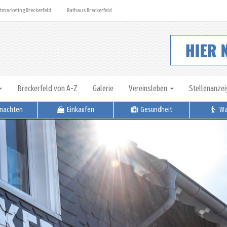
tmarketing Breckerfeld
Rathaus Breckerfeld
Breckerfeld von A-Z
Galerie
Vereinsleben
Stellenanze
nachten
Einkaufen
Gesundheit
Wa