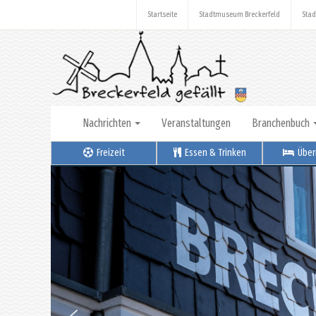
Startseite
Stadtmuseum Breckerfeld
Stad
Nachrichten
Veranstaltungen
Branchenbuch
Freizeit
Essen & Trinken
Über