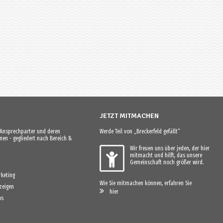
JETZT MITMACHEN
e Ansprechparter und deren
Werde Teil von „Breckerfeld gefällt“
en - gegliedert nach Bereich &
Wir freuen uns über jeden, der hier
mitmacht und hilft, das unsere
Gemeinschaft noch größer wird.
keting
Wie Sie mitmachen können, erfahren Sie
zeigen
hier
os