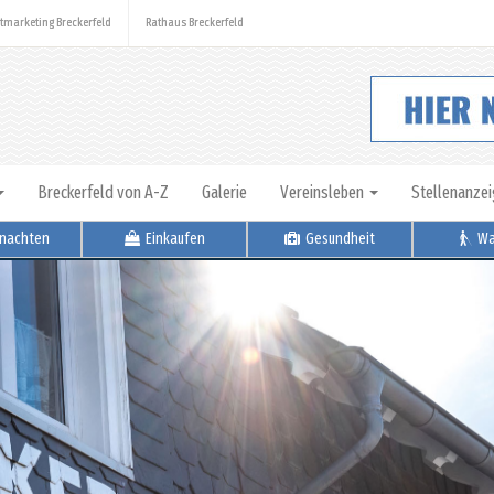
tmarketing Breckerfeld
Rathaus Breckerfeld
Breckerfeld von A-Z
Galerie
Vereinsleben
Stellenanze
nachten
Einkaufen
Gesundheit
Wa