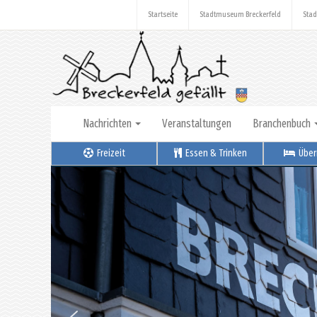
Startseite
Stadtmuseum Breckerfeld
Stad
Nachrichten
Veranstaltungen
Branchenbuch
Freizeit
Essen & Trinken
Über