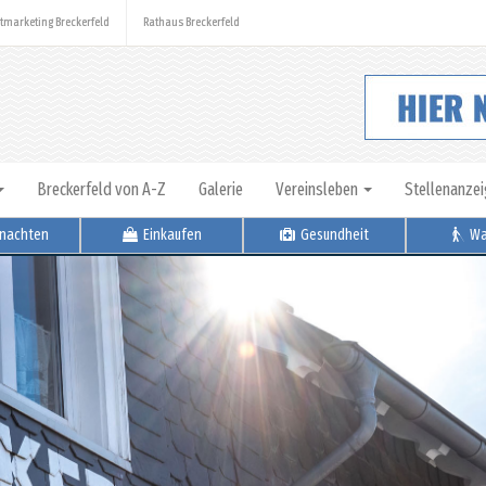
tmarketing Breckerfeld
Rathaus Breckerfeld
Breckerfeld von A-Z
Galerie
Vereinsleben
Stellenanze
nachten
Einkaufen
Gesundheit
Wa