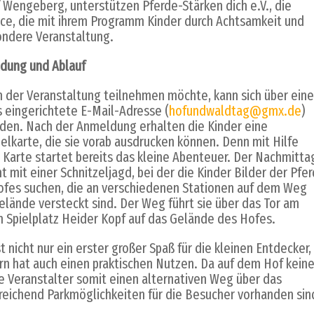
ngeberg, unterstützen Pferde-Stärken dich e.V., die
ace, die mit ihrem Programm Kinder durch Achtsamkeit und
ondere Veranstaltung.
dung und Ablauf
 der Veranstaltung teilnehmen möchte, kann sich über eine
 eingerichtete E-Mail-Adresse (
hofundwaldtag@gmx.de
)
den. Nach der Anmeldung erhalten die Kinder eine
lkarte, die sie vorab ausdrucken können. Denn mit Hilfe
 Karte startet bereits das kleine Abenteuer. Der Nachmitta
t mit einer Schnitzeljagd, bei der die Kinder Bilder der Pfe
ofes suchen, die an verschiedenen Stationen auf dem Weg
lände versteckt sind. Der Weg führt sie über das Tor am
 Spielplatz Heider Kopf auf das Gelände des Hofes.
st nicht nur ein erster großer Spaß für die kleinen Entdecker,
n hat auch einen praktischen Nutzen. Da auf dem Hof kein
 Veranstalter somit einen alternativen Weg über das
eichend Parkmöglichkeiten für die Besucher vorhanden sin