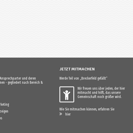
JETZT MITMACHEN
e Ansprechparter und deren
Werde Teil von „Breckerfeld gefällt“
en - gegliedert nach Bereich &
Wir freuen uns über jeden, der hier
mitmacht und hilft, das unsere
Gemeinschaft noch größer wird.
keting
Wie Sie mitmachen können, erfahren Sie
zeigen
hier
os