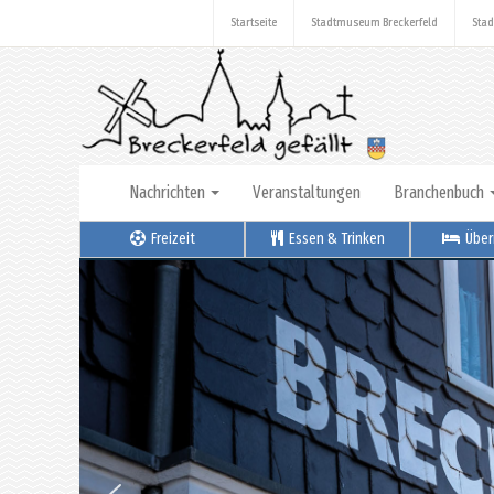
Startseite
Stadtmuseum Breckerfeld
Stad
Nachrichten
Veranstaltungen
Branchenbuch
Freizeit
Essen & Trinken
Über