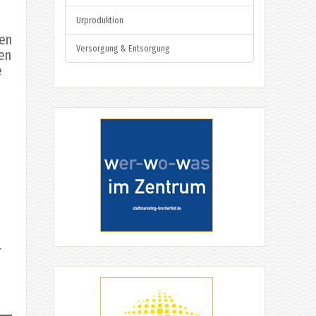
Urproduktion
xen
Versorgung & Entsorgung
nen
e
r