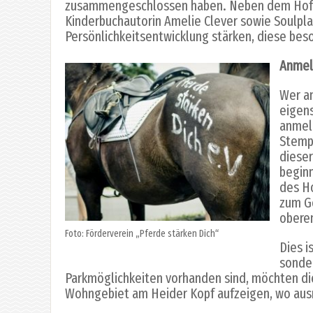
zusammengeschlossen haben. Neben dem Hof We
Kinderbuchautorin Amelie Clever sowie Soulpl
Persönlichkeitsentwicklung stärken, diese bes
Anmel
Wer an
eigens
anmel
Stempe
dieser
beginn
des H
zum Ge
oberen
Foto: Förderverein „Pferde stärken Dich“
Dies i
sonder
Parkmöglichkeiten vorhanden sind, möchten die
Wohngebiet am Heider Kopf aufzeigen, wo ausr