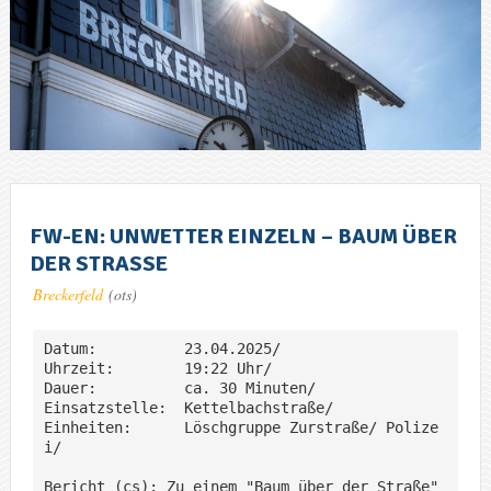
FW-EN: UNWETTER EINZELN – BAUM ÜBER
DER STRASSE
Breckerfeld
(ots)
Datum:		23.04.2025/

Uhrzeit:	19:22 Uhr/

Dauer:		ca. 30 Minuten/

Einsatzstelle:	Kettelbachstraße/

Einheiten:	Löschgruppe Zurstraße/ Polize
i/ 

Bericht (cs): Zu einem "Baum über der Straße" 