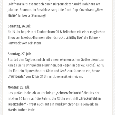
Eröffnung mit Fassanstich durch Bürgermeister André Dahlhaus am
Jakobus-Brunnen. Im Anschluss sorgt die Rock-Pop-Coverband
„New
Flame“
für beste Stimmung!
Samstag, 26. Juli:
Ab 15 Uhr begeistert
Zauberclown Oli & Felinchen
mit einer magischen
Show am Jakobus-Brunnen. Abends rockt
„smithy live“
die Bühne –
Partyrock vom Feinsten!
Sonntag, 27. Juli:
Startet den Tag besinnlich mit einem ökumenischen Gottesdienst zur
Kirmes um 13 Uhr (Jakobus-Brunnen, bei Regen in der ev. Kirche). Ab 15
Uhr lädt ein Figurentheater Klein und Groß zum Staunen ein, bevor
„Twinbeats“
von 17 bis 21 Uhr mit Livemusik einheizen.
Montag, 28. Juli:
Das große Finale: Ab 20 Uhr bringt
„schmerzfrei rockt“
die Hits der
letzten 60 Jahre auf die Bühne. Um 23 Uhr erstrahlt
„Breckerfeld im
Feuerzauber“
– freut euch auf ein musiksynchrones Feuerwerk am
Martin-Luther-Park!