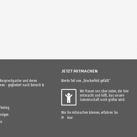
JETZT MITMACHEN
e Ansprechparter und deren
Werde Teil von „Breckerfeld gefällt“
en - gegliedert nach Bereich &
Wir freuen uns über jeden, der hier
mitmacht und hilft, das unsere
Gemeinschaft noch größer wird.
keting
Wie Sie mitmachen können, erfahren Sie
zeigen
hier
os