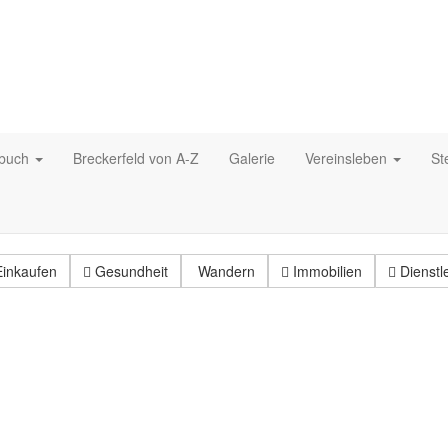
nbuch
Breckerfeld von A-Z
Galerie
Vereinsleben
St
inkaufen
Gesundheit
Wandern
Immobilien
Dienstl