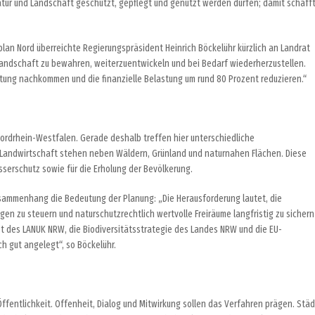
e Natur und Landschaft geschützt, gepflegt und genutzt werden dürfen; damit schafft
an Nord überreichte Regierungspräsident Heinrich Böckelühr kürzlich an Landrat
d Landschaft zu bewahren, weiterzuentwickeln und bei Bedarf wiederherzustellen.
htung nachkommen und die finanzielle Belastung um rund 80 Prozent reduzieren.“
Nordrhein-Westfalen. Gerade deshalb treffen hier unterschiedliche
Landwirtschaft stehen neben Wäldern, Grünland und naturnahen Flächen. Diese
sserschutz sowie für die Erholung der Bevölkerung.
usammenhang die Bedeutung der Planung: „Die Herausforderung lautet, die
 zu steuern und naturschutzrechtlich wertvolle Freiräume langfristig zu sichern
t des LANUK NRW, die Biodiversitätsstrategie des Landes NRW und die EU-
ch gut angelegt“, so Böckelühr.
Öffentlichkeit. Offenheit, Dialog und Mitwirkung sollen das Verfahren prägen. Städ