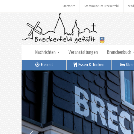
Startseite
Stadtmuseum Breckerfeld
Stad
Nachrichten
Veranstaltungen
Branchenbuch
Freizeit
Essen & Trinken
Über