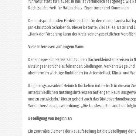
für Natur statt für Häuser. In ihm ist verbindlich festgelegt, wi
Rechtssicherheit für Naturschutz, Eigentümer und Kommunen.
Den entsprechenden Förderbescheid für den neuen Landschaftspl
Jan-Christoph Schaberick. Dieser betonte, Ziel sei es, Natur un
„Dank der Förderung kann der Kreis seiner gesetzlichen Verpflic
Viele Interessen auf engem Raum
Der Ennepe-Ruhr-Kreis zählt zu den flächenkleinsten Kreisen in 
Nutzungsansprüche aufeinander: Siedlungen, Verkehrswege und 
übernehmen wichtige Funktionen für Artenvielfalt, Klima- und Wa
Regierungspräsident Heinrich Böckelühr unterstrich in diesem Z
unterschiedlichen Nutzungsinteressen auf engem Raum ausgewogen
und zu entwickeln.“ Hierzu gehört auch das Biotopverbundkonzep
Wiederherstellungsverordnung. „Die Landesmittel sind hier folgli
Beteiligung von Beginn an
Ein zentrales Element der Neuaufstellung ist die Beteiligung der 