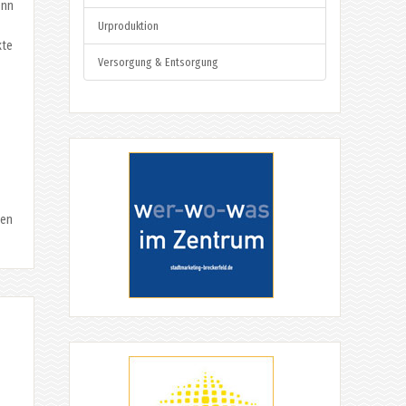
enn
Urproduktion
kte
Versorgung & Entsorgung
ten