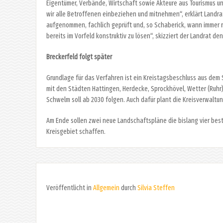
Eigentümer, Verbände, Wirtschaft sowie Akteure aus Tourismus 
wir alle Betroffenen einbeziehen und mitnehmen“, erklärt Landra
aufgenommen, fachlich geprüft und, so Schaberick, wann immer mö
bereits im Vorfeld konstruktiv zu lösen“, skizziert der Landrat den
Breckerfeld folgt später
Grundlage für das Verfahren ist ein Kreistagsbeschluss aus dem
mit den Städten Hattingen, Herdecke, Sprockhövel, Wetter (Ruhr)
Schwelm soll ab 2030 folgen. Auch dafür plant die Kreisverwaltu
Am Ende sollen zwei neue Landschaftspläne die bislang vier be
Kreisgebiet schaffen.
Veröffentlicht in
Allgemein
durch
Silvia Steffen