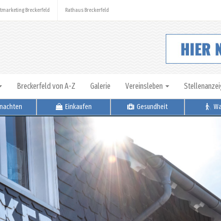
tmarketing Breckerfeld
Rathaus Breckerfeld
Breckerfeld von A-Z
Galerie
Vereinsleben
Stellenanze
nachten
Einkaufen
Gesundheit
Wa