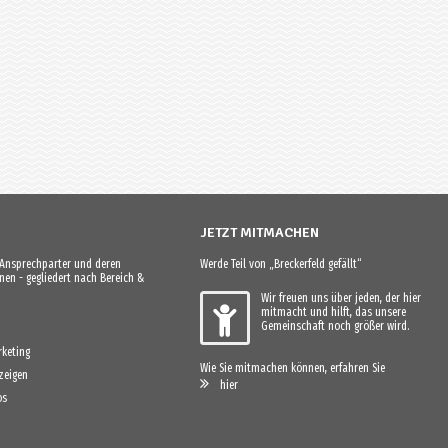
JETZT MITMACHEN
e Ansprechparter und deren
Werde Teil von „Breckerfeld gefällt“
en - gegliedert nach Bereich &
Wir freuen uns über jeden, der hier
mitmacht und hilft, das unsere
Gemeinschaft noch größer wird.
keting
Wie Sie mitmachen können, erfahren Sie
zeigen
hier
os