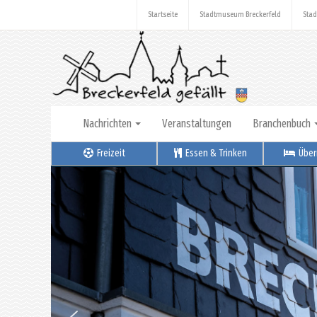
Startseite
Stadtmuseum Breckerfeld
Stad
Nachrichten
Veranstaltungen
Branchenbuch
Freizeit
Essen & Trinken
Über