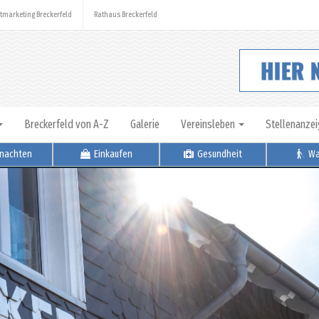
tmarketing Breckerfeld
Rathaus Breckerfeld
Breckerfeld von A-Z
Galerie
Vereinsleben
Stellenanze
nachten
Einkaufen
Gesundheit
Wa