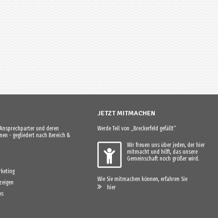
JETZT MITMACHEN
e Ansprechparter und deren
Werde Teil von „Breckerfeld gefällt“
en - gegliedert nach Bereich &
Wir freuen uns über jeden, der hier
mitmacht und hilft, das unsere
Gemeinschaft noch größer wird.
keting
Wie Sie mitmachen können, erfahren Sie
zeigen
hier
os