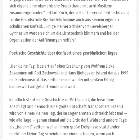
sich eigens eine ökumenische Projektband mit acht Musikern
zusammengefunden“, erklärt Koch, der selbst Lehrer ist. Unterstützung
für die Grundschule Breckerfeld komme auch aus seinem eigenen
schulischen Umfeld: „Einige meiner Schüler vom Gevelsberger
Gymnasium werden sich um die Lichttechnik kümmern und bei der
Organisation der Aufführungen helfen.“
Poetische Geschichte über den Wert eines gewöhnlichen Tages
„Der kleine Tag“ basiert auf einer Erzählung von Wolfram Eicke.
Zusammen mit Rolf Zuckowski und Hans Niehaus entstand daraus 1999
ein Kindermusical, das seither immer wieder mit großem Erfolg
bundesweit aufgeführt wurde und wird.
Inhaltlich steht eine Geschichte im Mittelpunkt, die leise Töne
anschlägt und dennoch eine große Botschaft transportiert. Erzählt
wird von einem kleinen Tag, der im sogenannten Lichtreich lebt und —
wie alle Tage — genau einmal auf die Erde darf. Während andere Tage
als „berühmt“ gelten, weil an ihnen große Ereignisse stattfanden,
erlebt der kleine Tag scheinbar nur einen schönen, wenn auch