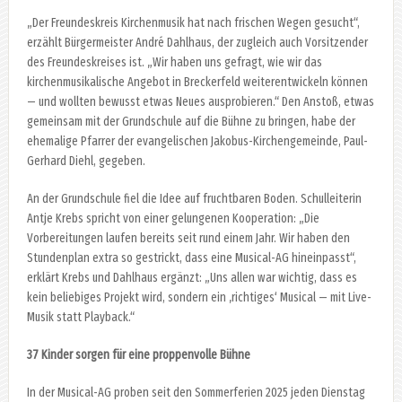
„Der Freundeskreis Kirchenmusik hat nach frischen Wegen gesucht“,
erzählt Bürgermeister André Dahlhaus, der zugleich auch Vorsitzender
des Freundeskreises ist. „Wir haben uns gefragt, wie wir das
kirchenmusikalische Angebot in Breckerfeld weiterentwickeln können
— und wollten bewusst etwas Neues ausprobieren.“ Den Anstoß, etwas
gemeinsam mit der Grundschule auf die Bühne zu bringen, habe der
ehemalige Pfarrer der evangelischen Jakobus-Kirchengemeinde, Paul-
Gerhard Diehl, gegeben.
An der Grundschule fiel die Idee auf fruchtbaren Boden. Schulleiterin
Antje Krebs spricht von einer gelungenen Kooperation: „Die
Vorbereitungen laufen bereits seit rund einem Jahr. Wir haben den
Stundenplan extra so gestrickt, dass eine Musical-AG hineinpasst“,
erklärt Krebs und Dahlhaus ergänzt: „Uns allen war wichtig, dass es
kein beliebiges Projekt wird, sondern ein ‚richtiges‘ Musical — mit Live-
Musik statt Playback.“
37 Kinder sorgen für eine proppenvolle Bühne
In der Musical-AG proben seit den Sommerferien 2025 jeden Dienstag