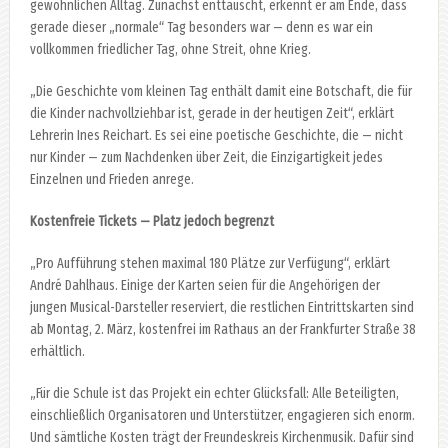
gewöhnlichen Alltag. Zunächst enttäuscht, erkennt er am Ende, dass
gerade dieser „normale“ Tag besonders war — denn es war ein
vollkommen friedlicher Tag, ohne Streit, ohne Krieg.
„Die Geschichte vom kleinen Tag enthält damit eine Botschaft, die für
die Kinder nachvollziehbar ist, gerade in der heutigen Zeit“, erklärt
Lehrerin Ines Reichart. Es sei eine poetische Geschichte, die — nicht
nur Kinder — zum Nachdenken über Zeit, die Einzigartigkeit jedes
Einzelnen und Frieden anrege.
Kostenfreie Tickets — Platz jedoch begrenzt
„Pro Aufführung stehen maximal 180 Plätze zur Verfügung“, erklärt
André Dahlhaus. Einige der Karten seien für die Angehörigen der
jungen Musical-Darsteller reserviert, die restlichen Eintrittskarten sind
ab Montag, 2. März, kostenfrei im Rathaus an der Frankfurter Straße 38
erhältlich.
„Für die Schule ist das Projekt ein echter Glücksfall: Alle Beteiligten,
einschließlich Organisatoren und Unterstützer, engagieren sich enorm.
Und sämtliche Kosten trägt der Freundeskreis Kirchenmusik. Dafür sind