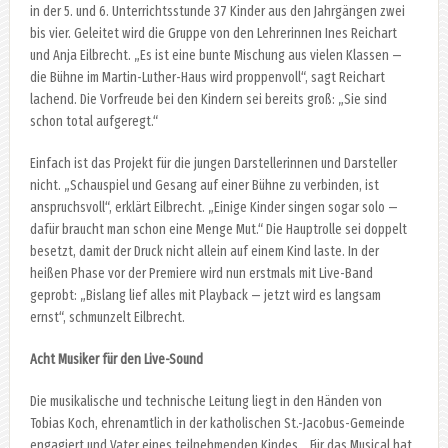
in der 5. und 6. Unterrichtsstunde 37 Kinder aus den Jahrgängen zwei
bis vier. Geleitet wird die Gruppe von den Lehrerinnen Ines Reichart
und Anja Eilbrecht. „Es ist eine bunte Mischung aus vielen Klassen —
die Bühne im Martin-Luther-Haus wird proppenvoll“, sagt Reichart
lachend. Die Vorfreude bei den Kindern sei bereits groß: „Sie sind
schon total aufgeregt.“
Einfach ist das Projekt für die jungen Darstellerinnen und Darsteller
nicht. „Schauspiel und Gesang auf einer Bühne zu verbinden, ist
anspruchsvoll“, erklärt Eilbrecht. „Einige Kinder singen sogar solo —
dafür braucht man schon eine Menge Mut.“ Die Hauptrolle sei doppelt
besetzt, damit der Druck nicht allein auf einem Kind laste. In der
heißen Phase vor der Premiere wird nun erstmals mit Live-Band
geprobt: „Bislang lief alles mit Playback — jetzt wird es langsam
ernst“, schmunzelt Eilbrecht.
Acht Musiker für den Live-Sound
Die musikalische und technische Leitung liegt in den Händen von
Tobias Koch, ehrenamtlich in der katholischen St.-Jacobus-Gemeinde
engagiert und Vater eines teilnehmenden Kindes. „Für das Musical hat