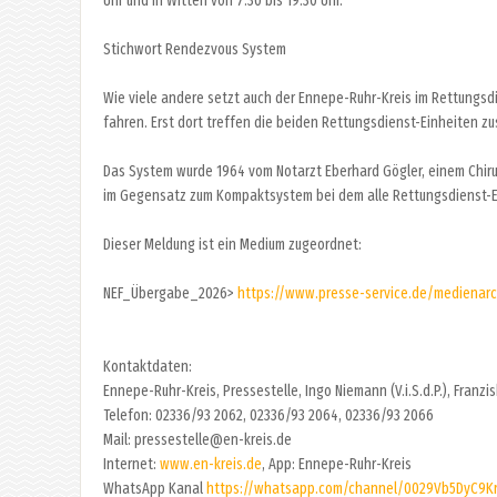
Uhr und in Witten von 7:30 bis 19:30 Uhr.
Stichwort Rendezvous System
Wie viele andere setzt auch der Ennepe-Ruhr-Kreis im Rettungsd
fahren. Erst dort treffen die beiden Rettungsdienst-Einheiten
Das System wurde 1964 vom Notarzt Eberhard Gögler, einem Chiru
im Gegensatz zum Kompaktsystem bei dem alle Rettungsdienst-Ei
Dieser Meldung ist ein Medium zugeordnet:
NEF_Übergabe_2026>
https://www.presse-service.de/medienar
Kontaktdaten:
Ennepe-Ruhr-Kreis, Pressestelle, Ingo Niemann (V.i.S.d.P.), Franz
Telefon: 02336/93 2062, 02336/93 2064, 02336/93 2066
Mail: pressestelle@en-kreis.de
Internet:
www.en-kreis.de
, App: Ennepe-Ruhr-Kreis
WhatsApp Kanal
https://whatsapp.com/channel/0029Vb5DyC9