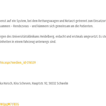
ienst auf ein System, bei dem Rettungswagen und Notarzt getrennt zum Einsatzor
 zusammen – Rendezvous – und kümmern sich gemeinsam um die Patienten.
rgen des Universitätsklinikums Heidelberg, erdacht und erstmals umgesetzt. Es st
nheiten in einem Fahrzeug unterwegs sind.
chiv.aspx?medien_id=316539
iska Horsch, Kira Scheven, Hauptstr. 92, 58332 Schwelm
KrWQpgM7tFB3G