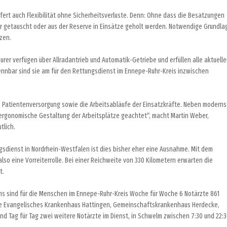
iefert auch Flexibilität ohne Sicherheitsverluste. Denn: Ohne dass die Besatzungen
r getauscht oder aus der Reserve in Einsätze geholt werden. Notwendige Grundla
zen.
er verfügen über Allradantrieb und Automatik-Getriebe und erfüllen alle aktuell
nnbar sind sie am für den Rettungsdienst im Ennepe-Ruhr-Kreis inzwischen
 Patientenversorgung sowie die Arbeitsabläufe der Einsatzkräfte. Neben moderns
ergonomische Gestaltung der Arbeitsplätze geachtet“, macht Martin Weber,
tlich.
ngsdienst in Nordrhein-Westfalen ist dies bisher eher eine Ausnahme. Mit dem
lso eine Vorreiterrolle. Bei einer Reichweite von 330 Kilometern erwarten die
t.
s sind für die Menschen im Ennepe-Ruhr-Kreis Woche für Woche 6 Notärzte 861
orte Evangelisches Krankenhaus Hattingen, Gemeinschaftskrankenhaus Herdecke,
nd Tag für Tag zwei weitere Notärzte im Dienst, in Schwelm zwischen 7:30 und 22: