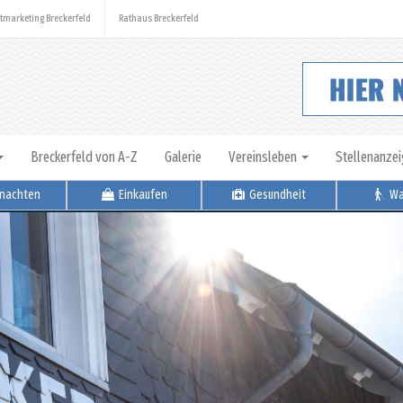
tmarketing Breckerfeld
Rathaus Breckerfeld
Breckerfeld von A-Z
Galerie
Vereinsleben
Stellenanze
nachten
Einkaufen
Gesundheit
Wa