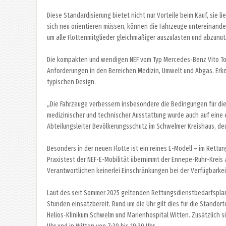
Diese Standardisierung bietet nicht nur Vorteile beim Kauf, sie l
sich neu orientieren müssen, können die Fahrzeuge untereinande
um alle Flottenmitglieder gleichmäßiger auszulasten und abzunut
Die kompakten und wendigen NEF vom Typ Mercedes-Benz Vito Tour
Anforderungen in den Bereichen Medizin, Umwelt und Abgas. Erke
typischen Design.
„Die Fahrzeuge verbessern insbesondere die Bedingungen für die
medizinischer und technischer Ausstattung wurde auch auf eine 
Abteilungsleiter Bevölkerungsschutz im Schwelmer Kreishaus, deu
Besonders in der neuen Flotte ist ein reines E-Modell – im Rettu
Praxistest der NEF-E-Mobilität übernimmt der Ennepe-Ruhr-Kreis a
Verantwortlichen keinerlei Einschränkungen bei der Verfügbarkei
Laut des seit Sommer 2025 geltenden Rettungsdienstbedarfsplan
Stunden einsatzbereit. Rund um die Uhr gilt dies für die Stand
Helios-Klinikum Schwelm und Marienhospital Witten. Zusätzlich si