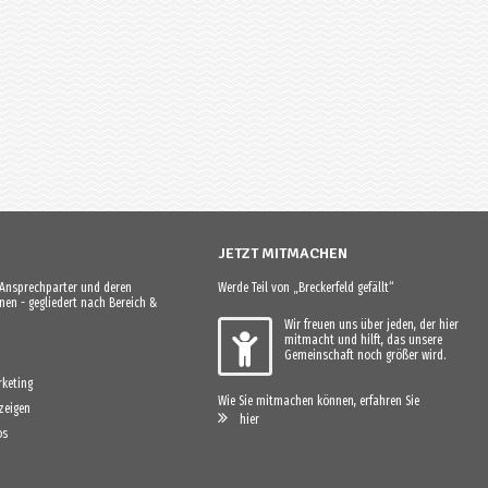
JETZT MITMACHEN
e Ansprechparter und deren
Werde Teil von „Breckerfeld gefällt“
en - gegliedert nach Bereich &
Wir freuen uns über jeden, der hier
mitmacht und hilft, das unsere
Gemeinschaft noch größer wird.
keting
Wie Sie mitmachen können, erfahren Sie
zeigen
hier
os