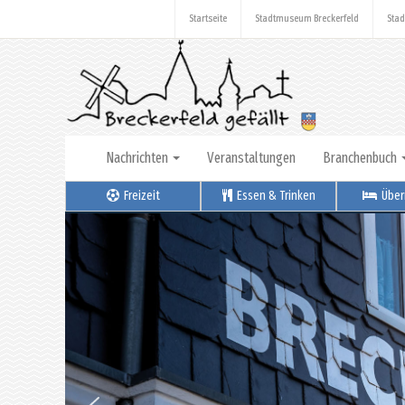
Startseite
Stadtmuseum Breckerfeld
Stad
Nachrichten
Veranstaltungen
Branchenbuch
Freizeit
Essen & Trinken
Über