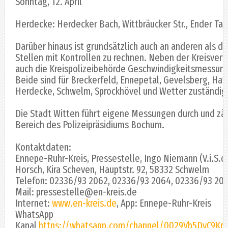
Sonntag, 12. April
Herdecke: Herdecker Bach, Wittbräucker Str., Ender Tals
Darüber hinaus ist grundsätzlich auch an anderen als 
Stellen mit Kontrollen zu rechnen. Neben der Kreisverw
auch die Kreispolizeibehörde Geschwindigkeitsmessung
Beide sind für Breckerfeld, Ennepetal, Gevelsberg, Hat
Herdecke, Schwelm, Sprockhövel und Wetter zuständig
Die Stadt Witten führt eigene Messungen durch und zä
Bereich des Polizeipräsidiums Bochum.
Kontaktdaten:
Ennepe-Ruhr-Kreis, Pressestelle, Ingo Niemann (V.i.S.d.P
Horsch, Kira Scheven, Hauptstr. 92, 58332 Schwelm
Telefon: 02336/93 2062, 02336/93 2064, 02336/93 20
Mail: pressestelle@en-kreis.de
Internet:
www.en-kreis.de
, App: Ennepe-Ruhr-Kreis
WhatsApp
Kanal
https://whatsapp.com/channel/0029Vb5DyC9K