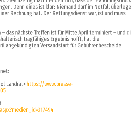
. Gleichzeitig macht er deutlich, dass der Handlungsdruck
ungen. Denn eines ist klar: Niemand darf im Notfall überleg
 einer Rechnung hat. Der Rettungsdienst war, ist und muss
 das nächste Treffen ist für Mitte April terminiert – und d
hälterisch tragfähiges Ergebnis hofft, hat die
pril angekündigten Versandstart für Gebührenbescheide
net:
ol Landrat>
https://www.presse-
505
t
.aspx?medien_id=317494