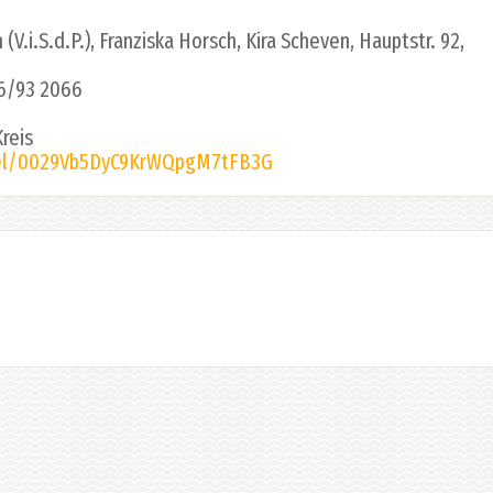
V.i.S.d.P.), Franziska Horsch, Kira Scheven, Hauptstr. 92,
36/93 2066
reis
nel/0029Vb5DyC9KrWQpgM7tFB3G