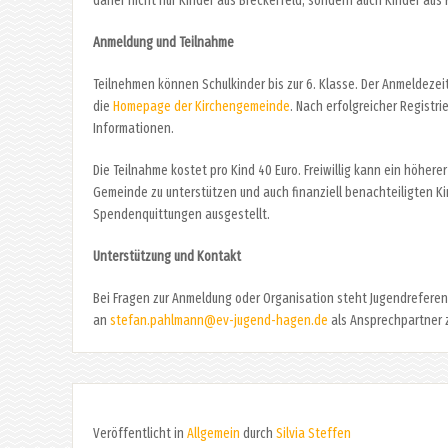
daher nicht nur Kinder aus Breckerfeld, sondern auch Kinder aus 
Anmeldung und Teilnahme
Teilnehmen können Schulkinder bis zur 6. Klasse. Der Anmeldezeit
die
Homepage der Kirchengemeinde
. Nach erfolgreicher Registr
Informationen.
Die Teilnahme kostet pro Kind 40 Euro. Freiwillig kann ein höhere
Gemeinde zu unterstützen und auch finanziell benachteiligten Ki
Spendenquittungen ausgestellt.
Unterstützung und Kontakt
Bei Fragen zur Anmeldung oder Organisation steht Jugendrefere
an
stefan.pahlmann@ev-jugend-hagen.de
als Ansprechpartner 
Veröffentlicht in
Allgemein
durch
Silvia Steffen