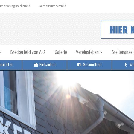
tmarketing Breckerfeld
Rathaus Breckerfeld
Breckerfeld von A-Z
Galerie
Vereinsleben
Stellenanze
nachten
Einkaufen
Gesundheit
Wa