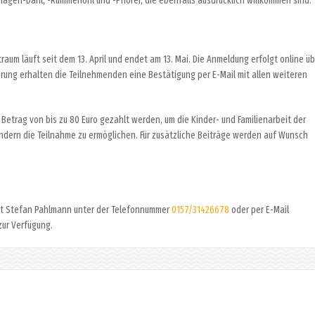
Hagen-Dahl, -Rummenohl und -Priorei, die ebenfalls ausdrücklich willkommen sind.
raum läuft seit dem 13. April und endet am 13. Mai. Die Anmeldung erfolgt online ü
ierung erhalten die Teilnehmenden eine Bestätigung per E-Mail mit allen weiteren
r Betrag von bis zu 80 Euro gezahlt werden, um die Kinder- und Familienarbeit der
ndern die Teilnahme zu ermöglichen. Für zusätzliche Beiträge werden auf Wunsch
nt Stefan Pahlmann unter der Telefonnummer
0157/31426678
oder per E-Mail
zur Verfügung.