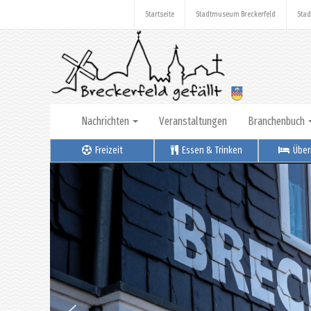
Startseite
Stadtmuseum Breckerfeld
Stad
Nachrichten
Veranstaltungen
Branchenbuch
Freizeit
Essen & Trinken
Über