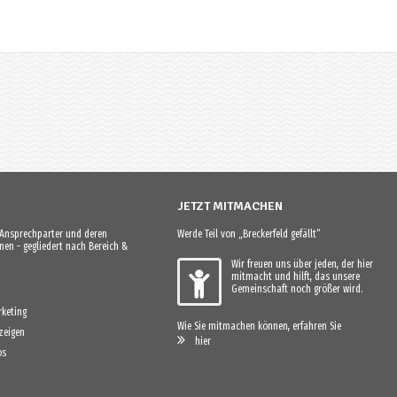
JETZT MITMACHEN
e Ansprechparter und deren
Werde Teil von „Breckerfeld gefällt“
en - gegliedert nach Bereich &
Wir freuen uns über jeden, der hier
mitmacht und hilft, das unsere
Gemeinschaft noch größer wird.
keting
Wie Sie mitmachen können, erfahren Sie
zeigen
hier
os