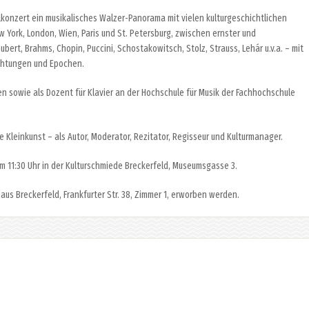
onzert ein musikalisches Walzer-Panorama mit vielen kulturgeschichtlichen
 York, London, Wien, Paris und St. Petersburg, zwischen ernster und
rt, Brahms, Chopin, Puccini, Schostakowitsch, Stolz, Strauss, Lehár u.v.a. – mit
ichtungen und Epochen.
en sowie als Dozent für Klavier an der Hochschule für Musik der Fachhochschule
ie Kleinkunst – als Autor, Moderator, Rezitator, Regisseur und Kulturmanager.
m 11:30 Uhr in der Kulturschmiede Breckerfeld, Museumsgasse 3.
aus Breckerfeld, Frankfurter Str. 38, Zimmer 1, erworben werden.